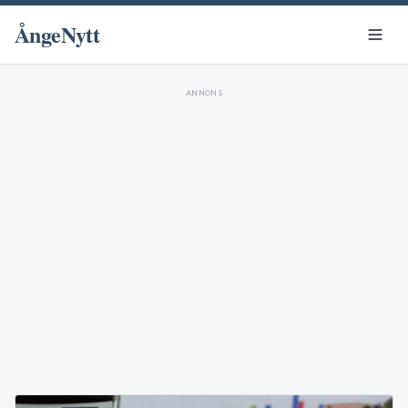
ÅngeNytt
ANNONS