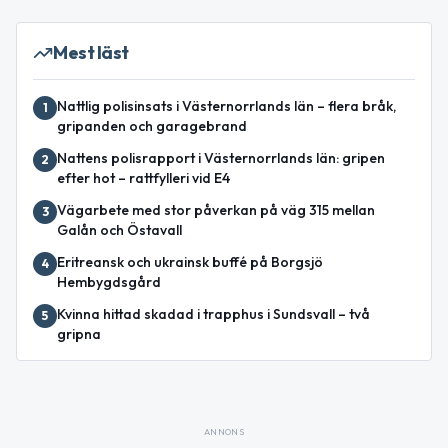
Mest läst
Nattlig polisinsats i Västernorrlands län – flera bråk,
1
gripanden och garagebrand
Nattens polisrapport i Västernorrlands län: gripen
2
efter hot – rattfylleri vid E4
Vägarbete med stor påverkan på väg 315 mellan
3
Galån och Östavall
Eritreansk och ukrainsk buffé på Borgsjö
4
Hembygdsgård
Kvinna hittad skadad i trapphus i Sundsvall – två
5
gripna
ANNONS