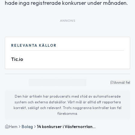
hade inga registrerade konkurser under månaden.
ANNONS
RELEVANTA KÄLLOR
Tic.io
Anmäl fel
Den här artikeln har producerats med stöd av automatiserade
system och externa datakällor. Vårt mål är alltid att rapportera
korrekt, sakligt och relevant. Trots noggranna kontroller kan fel
förekomma.
Hem
Bolag
14 konkurser i Västernorrland — mars 2026: kommunfördelning och företag