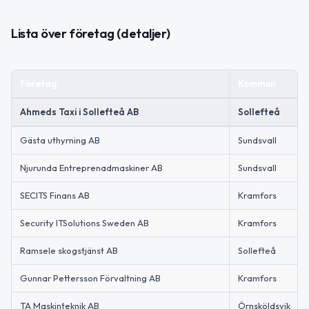
Lista över företag (detaljer)
Företag
Kommun
Ahmeds Taxi i Sollefteå AB
Sollefteå
Gästa uthyrning AB
Sundsvall
Njurunda Entreprenadmaskiner AB
Sundsvall
SECITS Finans AB
Kramfors
Security ITSolutions Sweden AB
Kramfors
Ramsele skogstjänst AB
Sollefteå
Gunnar Pettersson Förvaltning AB
Kramfors
TA Maskinteknik AB
Örnsköldsvik