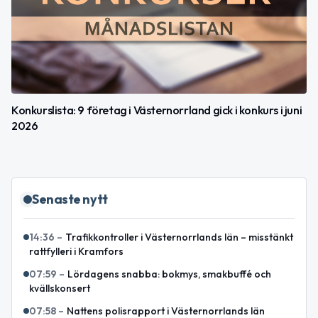
Konkurslista: 9 företag i Västernorrland gick i konkurs i juni
2026
Senaste nytt
14:36
–
Trafikkontroller i Västernorrlands län – misstänkt
rattfylleri i Kramfors
07:59
–
Lördagens snabba: bokmys, smakbuffé och
kvällskonsert
07:58
–
Nattens polisrapport i Västernorrlands län