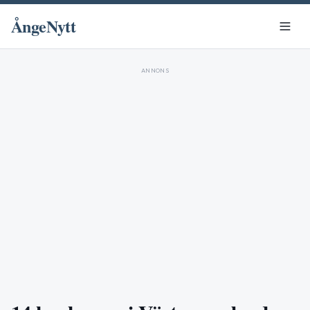
ÅngeNytt
ANNONS