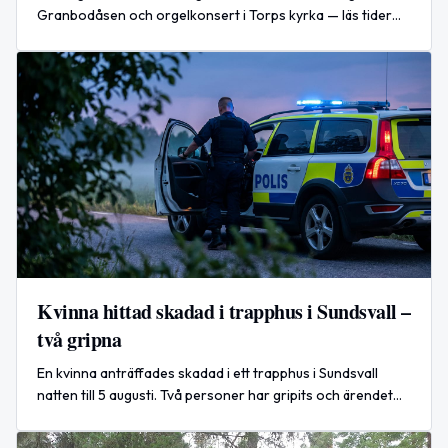
Granbodåsen och orgelkonsert i Torps kyrka — läs tider
och plats, samt internationella vädernyheter.
Kvinna hittad skadad i trapphus i Sundsvall –
två gripna
En kvinna anträffades skadad i ett trapphus i Sundsvall
natten till 5 augusti. Två personer har gripits och ärendet
rubriceras som försök till mord, enligt polisen.