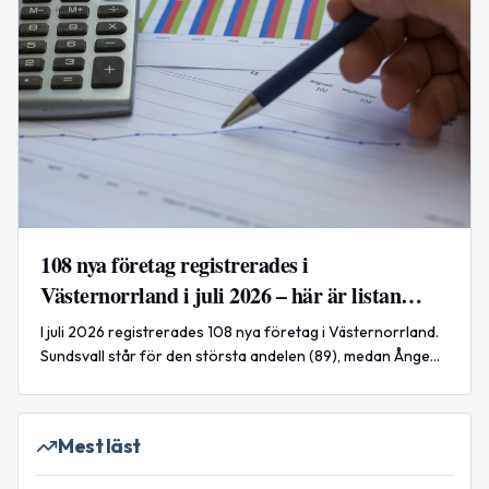
108 nya företag registrerades i
Västernorrland i juli 2026 – här är listan
(inkl. 1 i Ånge)
I juli 2026 registrerades 108 nya företag i Västernorrland.
Sundsvall står för den största andelen (89), medan Ånge
noterade en nyregistrering under månaden.
Mest läst