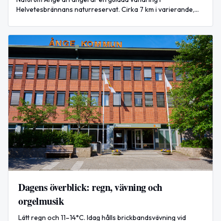
Helvetesbrännans naturreservat. Cirka 7 km i varierande,
delvis stenig terräng. Gratis, men anmälan krävs.
Dagens överblick: regn, vävning och
orgelmusik
Lätt regn och 11–14°C. Idag hålls brickbandsvävning vid