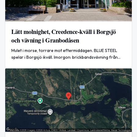
Lätt molnighet, Creedence‑kväll i Borgsjö
och vävning i Granbodåsen
Mulet i morse, torrare mot eftermiddagen. BLUE STEEL
spelar i Borgsjö ikväll. Imorgon: brickbandsvävning från
Naturum och orgelkonsert i Torps kyrka.