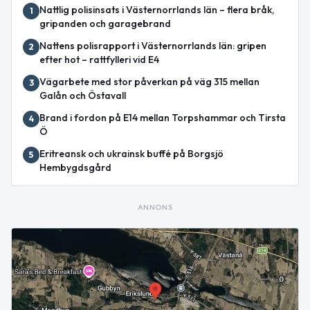
Nattlig polisinsats i Västernorrlands län – flera bråk,
1
gripanden och garagebrand
Nattens polisrapport i Västernorrlands län: gripen
2
efter hot – rattfylleri vid E4
Vägarbete med stor påverkan på väg 315 mellan
3
Galån och Östavall
Brand i fordon på E14 mellan Torpshammar och Tirsta
4
Ö
Eritreansk och ukrainsk buffé på Borgsjö
5
Hembygdsgård
ANNONS