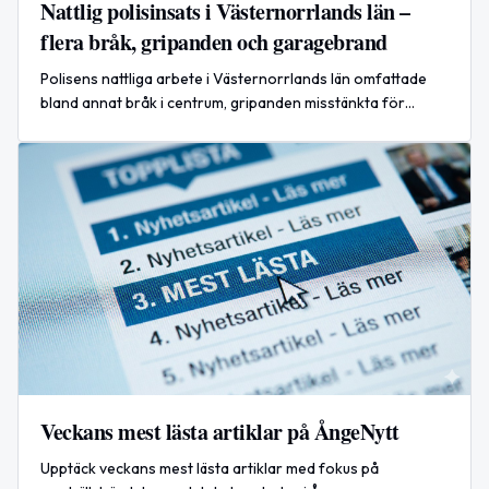
Nattlig polisinsats i Västernorrlands län –
flera bråk, gripanden och garagebrand
Polisens nattliga arbete i Västernorrlands län omfattade
bland annat bråk i centrum, gripanden misstänkta för
misshandel och narkotikabrott samt en brand i ett
garage/förråd.
Veckans mest lästa artiklar på ÅngeNytt
Upptäck veckans mest lästa artiklar med fokus på