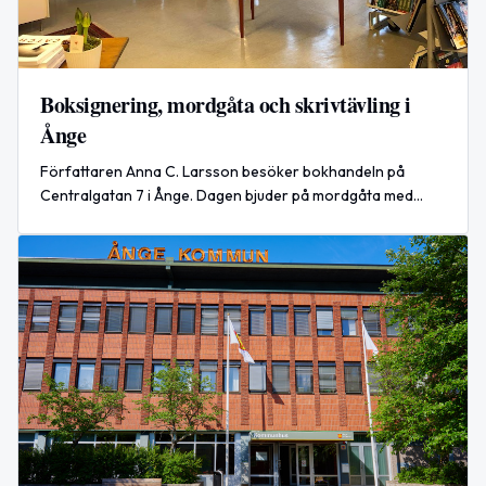
Boksignering, mordgåta och skrivtävling i
Ånge
Författaren Anna C. Larsson besöker bokhandeln på
Centralgatan 7 i Ånge. Dagen bjuder på mordgåta med
bokpris, skrivtävling för 8–12-åringar och godisregn kl.
13.00.