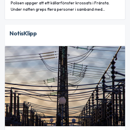
Polisen uppger att ett källarfönster krossats i Fränsta.
Under natten greps flera personer i samband med
bilinbrott i Sundsvall och en person är misstänkt för
rattfylleri vid Härnösand.
NotisKlipp