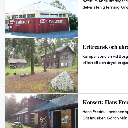
Naturum Ånge arrangerar 
delvis stenig terräng. Gr
Eritreansk och ukr
Kafépersonalen vid Borgsj
efterrätt och dryck erbju
Konsert: Hans Fred
Hans Fredrik Jacobsen sp
Gästmusiker: Göran Måns