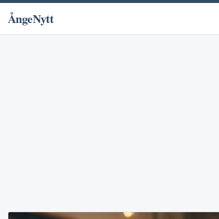
ÅngeNytt