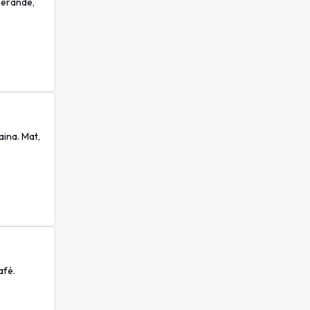
ierande,
aina. Mat,
afé.