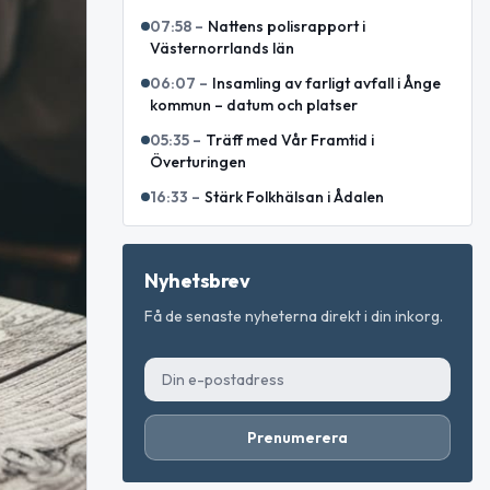
07:58
–
Nattens polisrapport i
Västernorrlands län
06:07
–
Insamling av farligt avfall i Ånge
kommun – datum och platser
05:35
–
Träff med Vår Framtid i
Överturingen
16:33
–
Stärk Folkhälsan i Ådalen
Nyhetsbrev
Få de senaste nyheterna direkt i din inkorg.
Prenumerera