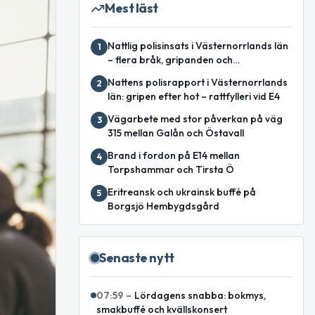
Mest läst
Nattlig polisinsats i Västernorrlands län
1
– flera bråk, gripanden och
garagebrand
Nattens polisrapport i Västernorrlands
2
län: gripen efter hot – rattfylleri vid E4
Vägarbete med stor påverkan på väg
3
315 mellan Galån och Östavall
Brand i fordon på E14 mellan
4
Torpshammar och Tirsta Ö
Eritreansk och ukrainsk buffé på
5
Borgsjö Hembygdsgård
Senaste nytt
07:59
–
Lördagens snabba: bokmys,
smakbuffé och kvällskonsert