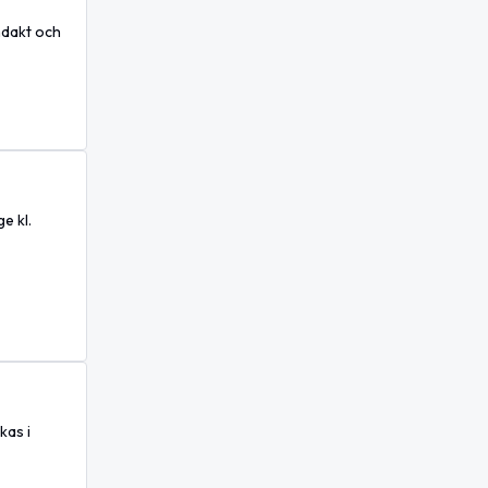
ndakt och
e kl.
kas i