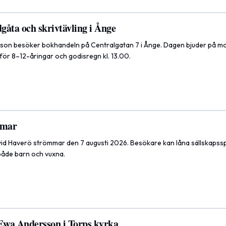
gåta och skrivtävling i Ånge
sson besöker bokhandeln på Centralgatan 7 i Ånge. Dagen bjuder på m
 för 8–12-åringar och godisregn kl. 13.00.
mmar
t vid Haverö strömmar den 7 augusti 2026. Besökare kan låna sällskapssp
 både barn och vuxna.
Ewa Andersson i Torps kyrka