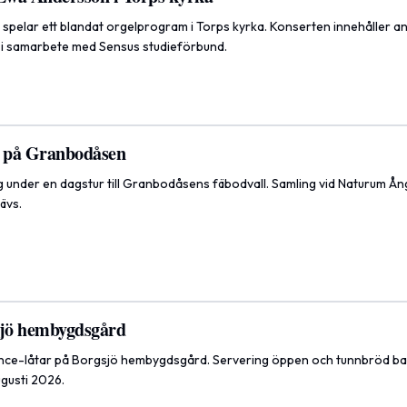
pelar ett blandat orgelprogram i Torps kyrka. Konserten innehåller a
s i samarbete med Sensus studieförbund.
 på Granbodåsen
 under en dagstur till Granbodåsens fäbodvall. Samling vid Naturum Ång
ävs.
sjö hembygdsgård
ence-låtar på Borgsjö hembygdsgård. Servering öppen och tunnbröd ba
gusti 2026.