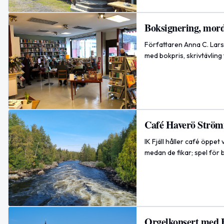
Boksignering, mord
Författaren Anna C. Lar
med bokpris, skrivtävling
Café Haverö Strö
IK Fjäll håller café öppe
medan de fikar; spel för
Orgelkonsert med 