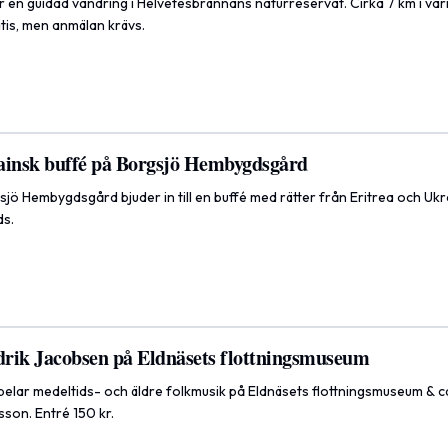
en guidad vandring i Helvetesbrännans naturreservat. Cirka 7 km i var
atis, men anmälan krävs.
ainsk buffé på Borgsjö Hembygdsgård
ö Hembygdsgård bjuder in till en buffé med rätter från Eritrea och Ukr
ds.
rik Jacobsen på Eldnäsets flottningsmuseum
elar medeltids- och äldre folkmusik på Eldnäsets flottningsmuseum & c
son. Entré 150 kr.