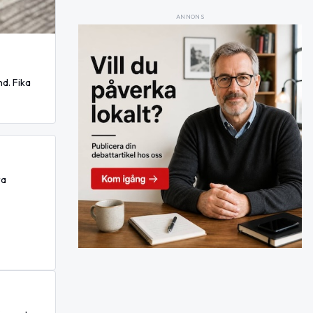
ANNONS
d. Fika
ra