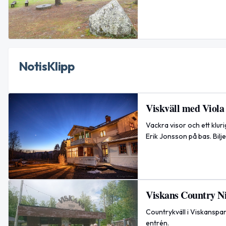
NotisKlipp
Viskväll med Viola
Vackra visor och ett klur
Erik Jonsson på bas. Bilj
Viskans Country N
Countrykväll i Viskanspar
entrén.