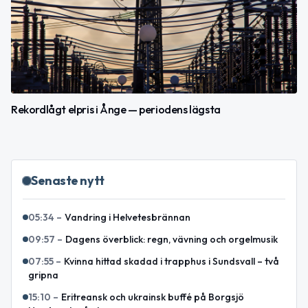
Rekordlågt elpris i Ånge — periodens lägsta
Senaste nytt
05:34
–
Vandring i Helvetesbrännan
09:57
–
Dagens överblick: regn, vävning och orgelmusik
07:55
–
Kvinna hittad skadad i trapphus i Sundsvall – två
gripna
15:10
–
Eritreansk och ukrainsk buffé på Borgsjö