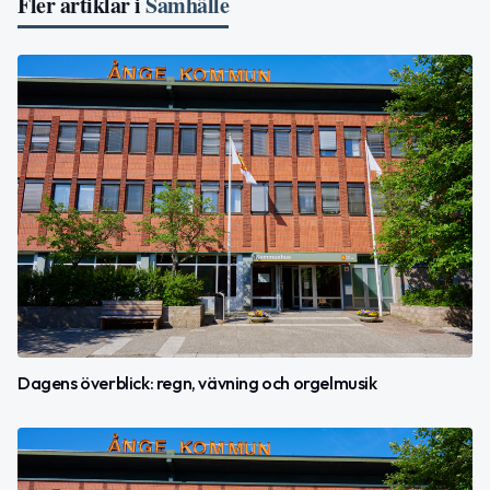
Fler artiklar i
Samhälle
Dagens överblick: regn, vävning och orgelmusik