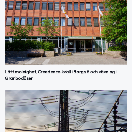
Lätt molnighet, Creedence‑kväll i Borgsjö och vävning i
Granbodåsen