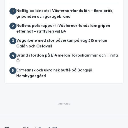
Nattlig polisinsats i Västernorrlands län – flera bråk,
1
gripanden och garagebrand
Nattens polisrapport i Västernorrlands län: gripen
2
efter hot – rattfylleri vid E4
Vägarbete med stor påverkan på väg 315 mellan
3
Galån och Östavall
Brand i fordon på E14 mellan Torpshammar och Tirsta
4
Ö
Eritreansk och ukrainsk buffé på Borgsjö
5
Hembygdsgård
ANNONS