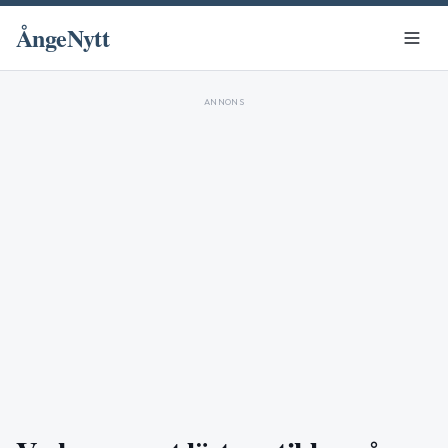
ÅngeNytt
ANNONS