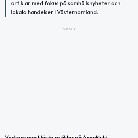
artiklar med fokus på samhällsnyheter och
lokala händelser i Västernorrland.
ANNONS
Veckans mest lästa artiklar på ÅngeNytt