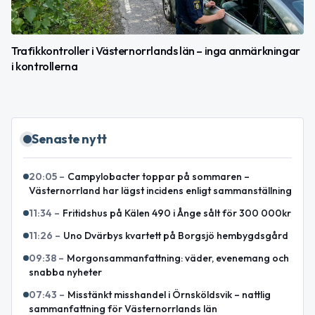
Trafikkontroller i Västernorrlands län – inga anmärkningar
i kontrollerna
Senaste nytt
20:05
–
Campylobacter toppar på sommaren –
Västernorrland har lägst incidens enligt sammanställning
11:34
–
Fritidshus på Kälen 490 i Ånge sålt för 300 000kr
11:26
–
Uno Dvärbys kvartett på Borgsjö hembygdsgård
09:38
–
Morgonsammanfattning: väder, evenemang och
snabba nyheter
07:43
–
Misstänkt misshandel i Örnsköldsvik – nattlig
sammanfattning för Västernorrlands län