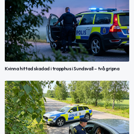
Kvinna hittad skadad i trapphus i Sundsvall – två gripna