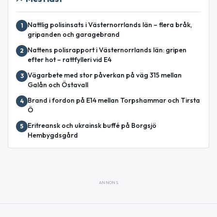
Nattlig polisinsats i Västernorrlands län – flera bråk,
1
gripanden och garagebrand
Nattens polisrapport i Västernorrlands län: gripen
2
efter hot – rattfylleri vid E4
Vägarbete med stor påverkan på väg 315 mellan
3
Galån och Östavall
Brand i fordon på E14 mellan Torpshammar och Tirsta
4
Ö
Eritreansk och ukrainsk buffé på Borgsjö
5
Hembygdsgård
ANNONS