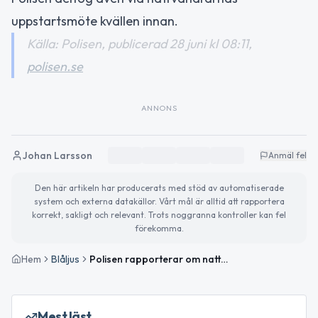
uppstartsmöte kvällen innan.
Källa: Polisen, publicerad 28 juni kl 08:11,
polisen.se
ANNONS
Johan Larsson
Anmäl fel
Den här artikeln har producerats med stöd av automatiserade
system och externa datakällor. Vårt mål är alltid att rapportera
korrekt, sakligt och relevant. Trots noggranna kontroller kan fel
förekomma.
Hem
Blåljus
Polisen rapporterar om nattens insatser i Västernorrlands län
Mest läst