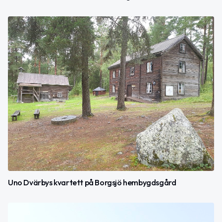
Uno Dvärbys kvartett på Borgsjö hembygdsgård