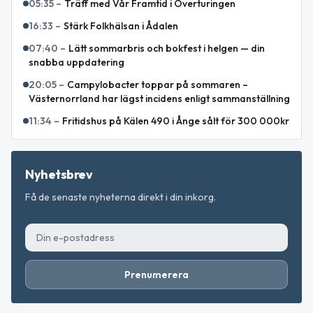
05:35
–
Träff med Vår Framtid i Överturingen
16:33
–
Stärk Folkhälsan i Ådalen
07:40
–
Lätt sommarbris och bokfest i helgen — din
snabba uppdatering
20:05
–
Campylobacter toppar på sommaren –
Västernorrland har lägst incidens enligt sammanställning
11:34
–
Fritidshus på Kälen 490 i Ånge sålt för 300 000kr
Nyhetsbrev
Få de senaste nyheterna direkt i din inkorg.
Prenumerera