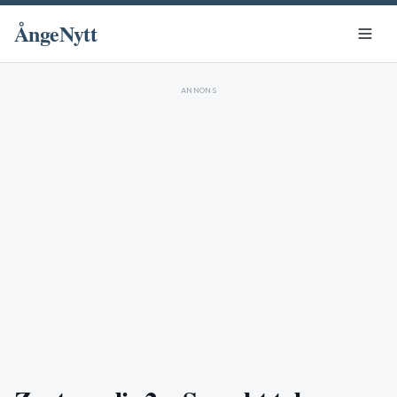
ÅngeNytt
ANNONS