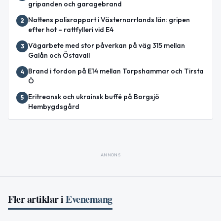
gripanden och garagebrand
Nattens polisrapport i Västernorrlands län: gripen
2
efter hot – rattfylleri vid E4
Vägarbete med stor påverkan på väg 315 mellan
3
Galån och Östavall
Brand i fordon på E14 mellan Torpshammar och Tirsta
4
Ö
Eritreansk och ukrainsk buffé på Borgsjö
5
Hembygdsgård
ANNONS
Fler artiklar i
Evenemang