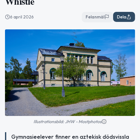
Whistle
6 april 2026
Felanmäl
Dela
Illustrationsbild: JHW - Mostphotos
Gymnasieelever finner en aztekisk dödsvissla