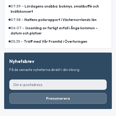
07:59
–
Lördagens snabba: bokmys, smakbuffé och
kvällskonsert
07:58
–
Nattens polisrapport i Västernorrlands län
06:07
–
Insamling av farligt avfall i Ånge kommun –
datum och platser
05:35
–
Träff med Vår Framtid i Överturingen
Nyhetsbrev
Få de senaste nyheterna direkt i din inkorg.
Prenumerera