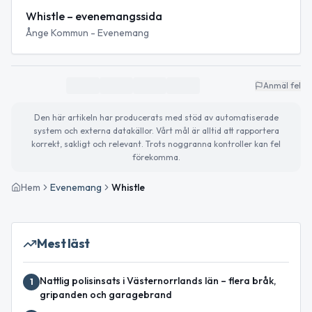
Whistle – evenemangssida
Ånge Kommun - Evenemang
Anmäl fel
Den här artikeln har producerats med stöd av automatiserade
system och externa datakällor. Vårt mål är alltid att rapportera
korrekt, sakligt och relevant. Trots noggranna kontroller kan fel
förekomma.
Hem
Evenemang
Whistle
Mest läst
Nattlig polisinsats i Västernorrlands län – flera bråk,
1
gripanden och garagebrand