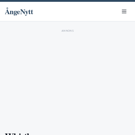
ÅngeNytt
ANNONS