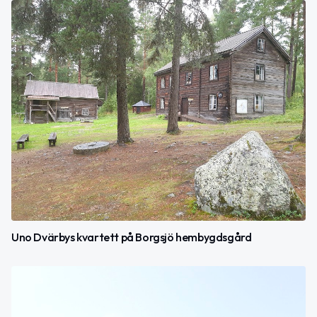
Uno Dvärbys kvartett på Borgsjö hembygdsgård