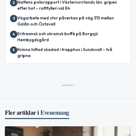
Nattens polisrapport i Västernorrlands län: gripen
2
efter hot – rattfylleri vid E4
Vägarbete med stor påverkan på väg 315 mellan
3
Galån och Östavall
Eritreansk och ukrainsk buffé på Borgsjö
4
Hembygdsgård
Kvinna hittad skadad i trapphus i Sundsvall – två
5
gripna
ANNONS
Fler artiklar i
Evenemang