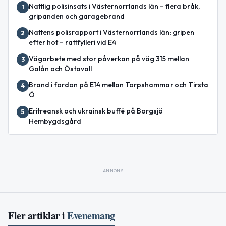
Nattlig polisinsats i Västernorrlands län – flera bråk,
1
gripanden och garagebrand
Nattens polisrapport i Västernorrlands län: gripen
2
efter hot – rattfylleri vid E4
Vägarbete med stor påverkan på väg 315 mellan
3
Galån och Östavall
Brand i fordon på E14 mellan Torpshammar och Tirsta
4
Ö
Eritreansk och ukrainsk buffé på Borgsjö
5
Hembygdsgård
ANNONS
Fler artiklar i
Evenemang