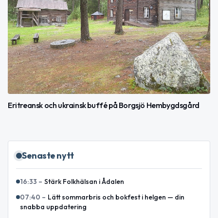
Eritreansk och ukrainsk buffé på Borgsjö Hembygdsgård
Senaste nytt
16:33
–
Stärk Folkhälsan i Ådalen
07:40
–
Lätt sommarbris och bokfest i helgen — din
snabba uppdatering