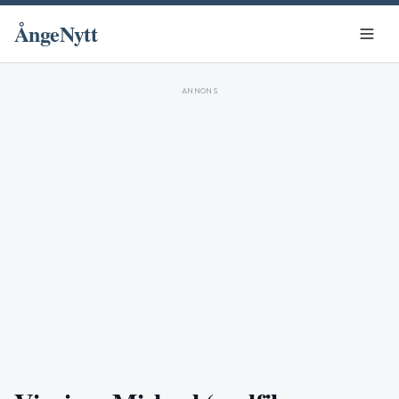
ÅngeNytt
ANNONS