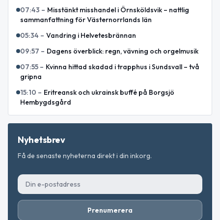
07:43
–
Misstänkt misshandel i Örnsköldsvik – nattlig
sammanfattning för Västernorrlands län
05:34
–
Vandring i Helvetesbrännan
09:57
–
Dagens överblick: regn, vävning och orgelmusik
07:55
–
Kvinna hittad skadad i trapphus i Sundsvall – två
gripna
15:10
–
Eritreansk och ukrainsk buffé på Borgsjö
Hembygdsgård
Nyhetsbrev
Få de senaste nyheterna direkt i din inkorg.
Prenumerera