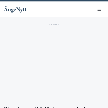
ÅngeNytt
ANNONS