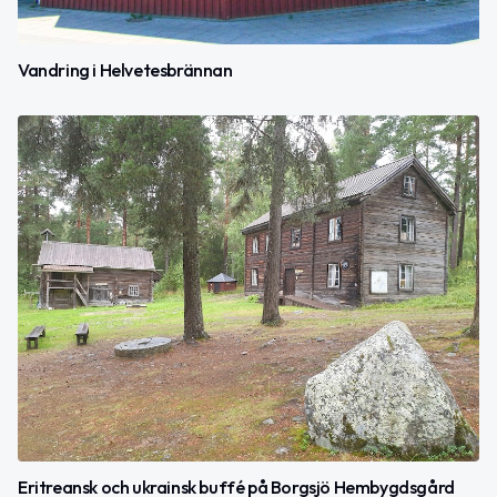
Vandring i Helvetesbrännan
Eritreansk och ukrainsk buffé på Borgsjö Hembygdsgård