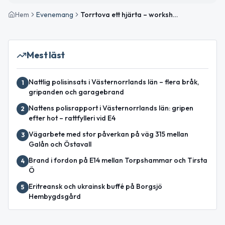
Hem
Evenemang
Torrtova ett hjärta – workshop
Mest läst
Nattlig polisinsats i Västernorrlands län – flera bråk,
1
gripanden och garagebrand
Nattens polisrapport i Västernorrlands län: gripen
2
efter hot – rattfylleri vid E4
Vägarbete med stor påverkan på väg 315 mellan
3
Galån och Östavall
Brand i fordon på E14 mellan Torpshammar och Tirsta
4
Ö
Eritreansk och ukrainsk buffé på Borgsjö
5
Hembygdsgård