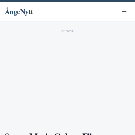
ÅngeNytt
ANNONS