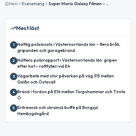
Hem
Evenemang
Super Mario Galaxy Filmen – Svenskt tal
Mest läst
Nattlig polisinsats i Västernorrlands län – flera bråk,
1
gripanden och garagebrand
Nattens polisrapport i Västernorrlands län: gripen
2
efter hot – rattfylleri vid E4
Vägarbete med stor påverkan på väg 315 mellan
3
Galån och Östavall
Brand i fordon på E14 mellan Torpshammar och Tirsta
4
Ö
Eritreansk och ukrainsk buffé på Borgsjö
5
Hembygdsgård