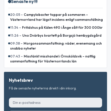
Senaste nytt
20:05
–
Campylobacter toppar på sommaren –
Västernorrland har lägst incidens enligt sammanställning
11:34
–
Fritidshus på Kälen 490 i Ånge sålt för 300 000kr
11:26
–
Uno Dvärbys kvartett på Borgsjö hembygdsgård
09:38
–
Morgonsammanfattning: väder, evenemang och
snabba nyheter
07:43
–
Misstänkt misshandel i Örnsköldsvik – nattlig
sammanfattning för Västernorrlands län
Nyhetsbrev
Få de senaste nyheterna direkt i din inkorg.