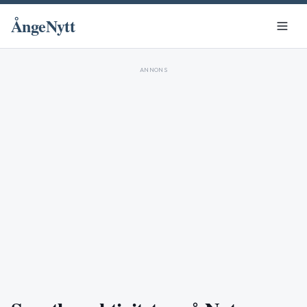
ÅngeNytt
ANNONS