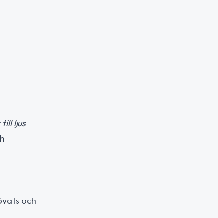
ill ljus
ch
övats och