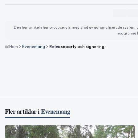
Den här artikeln har producerats med stöd av automatiserade system och 
noggranna k
Hem
Evenemang
Releaseparty och signering med Thomas Eriksson
Fler artiklar i
Evenemang