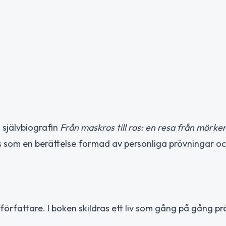
 självbiografin
Från maskros till ros: en resa från mörker t
vs som en berättelse formad av personliga prövningar o
rfattare. I boken skildras ett liv som gång på gång pr