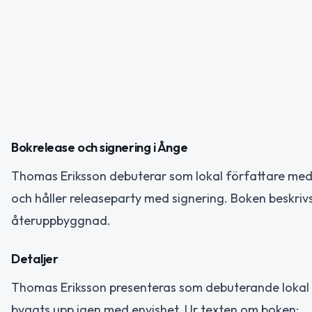
Bokrelease och signering i Ånge
Thomas Eriksson debuterar som lokal författare med
och håller releaseparty med signering. Boken beskri
återuppbyggnad.
Detaljer
Thomas Eriksson presenteras som debuterande lokal fö
byggts upp igen med envishet. Ur texten om boken: