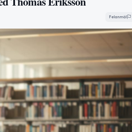
med Thomas Eriksson
Felanmäl