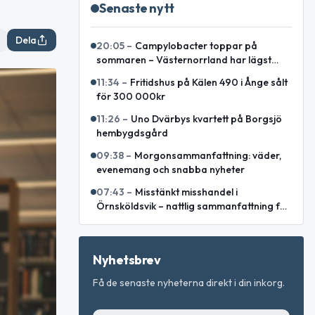
Senaste nytt
Dela
20:05
–
Campylobacter toppar på
sommaren – Västernorrland har lägst
incidens enligt sammanställning
11:34
–
Fritidshus på Kälen 490 i Ånge sålt
för 300 000kr
11:26
–
Uno Dvärbys kvartett på Borgsjö
hembygdsgård
09:38
–
Morgonsammanfattning: väder,
evenemang och snabba nyheter
07:43
–
Misstänkt misshandel i
Örnsköldsvik – nattlig sammanfattning för
Västernorrlands län
Nyhetsbrev
Få de senaste nyheterna direkt i din inkorg.