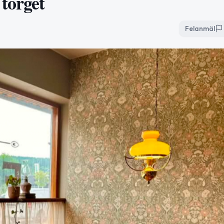
torget
Felanmäl