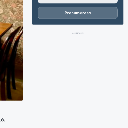
Prenumerera
ANNONS
26.