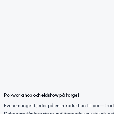
Poi-workshop och eldshow på torget
Evenemanget bjuder på en introduktion till poi — trad
Deltagare får lära sig grundläggande snurrteknik och 