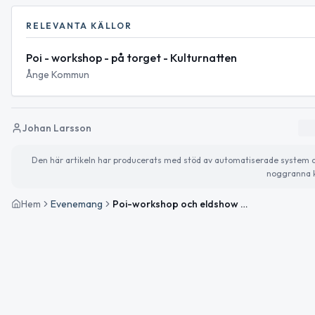
RELEVANTA KÄLLOR
Poi - workshop - på torget - Kulturnatten
Ånge Kommun
Johan Larsson
Den här artikeln har producerats med stöd av automatiserade system och 
noggranna k
Hem
Evenemang
Poi-workshop och eldshow på torget