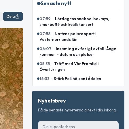
Senaste nytt
Dela
07:59
–
Lördagens snabba: bokmys,
smakbuffé och kvällskonsert
07:58
–
Nattens polisrapport i
Västernorrlands län
06:07
–
Insamling av farligt avfall i Ånge
kommun – datum och platser
05:35
–
Träff med Vår Framtid i
Överturingen
16:33
–
Stärk Folkhälsan i Ådalen
Nyhetsbrev
Få de senaste nyheterna direkt i din inkorg.