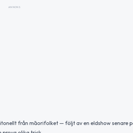
ANNONS
itonellt från māorifolket — följt av en eldshow senare p
prova olika trick.