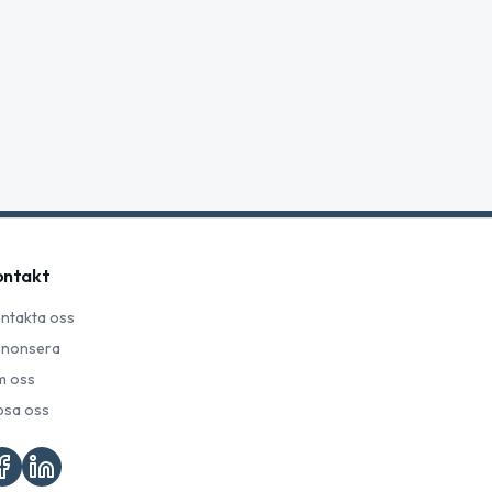
ontakt
ntakta oss
nonsera
 oss
psa oss