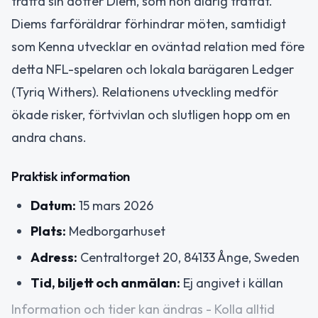
träffa sin dotter Diem, som hon aldrig träffat.
Diems farföräldrar förhindrar möten, samtidigt
som Kenna utvecklar en oväntad relation med före
detta NFL-spelaren och lokala barägaren Ledger
(Tyriq Withers). Relationens utveckling medför
ökade risker, förtvivlan och slutligen hopp om en
andra chans.
Praktisk information
Datum:
15 mars 2026
Plats:
Medborgarhuset
Adress:
Centraltorget 20, 84133 Ånge, Sweden
Tid, biljett och anmälan:
Ej angivet i källan
Information och tider kan ändras - Kolla alltid