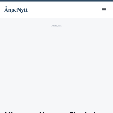
ÅngeNytt
ANNONS