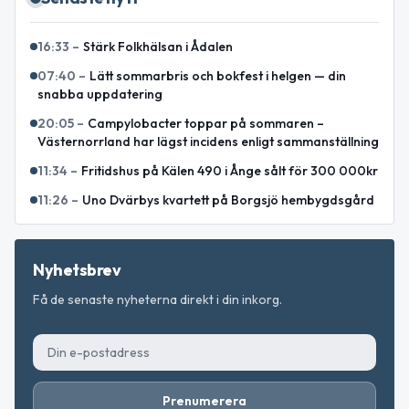
16:33
–
Stärk Folkhälsan i Ådalen
07:40
–
Lätt sommarbris och bokfest i helgen — din
snabba uppdatering
20:05
–
Campylobacter toppar på sommaren –
Västernorrland har lägst incidens enligt sammanställning
11:34
–
Fritidshus på Kälen 490 i Ånge sålt för 300 000kr
11:26
–
Uno Dvärbys kvartett på Borgsjö hembygdsgård
Nyhetsbrev
Få de senaste nyheterna direkt i din inkorg.
Prenumerera