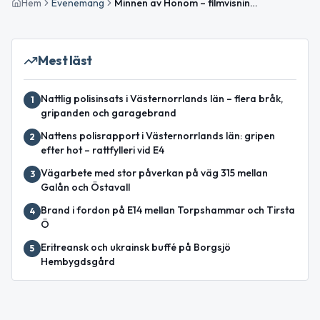
Hem
Evenemang
Minnen av Honom – filmvisning på Medborgarhuset
Mest läst
Nattlig polisinsats i Västernorrlands län – flera bråk,
1
gripanden och garagebrand
Nattens polisrapport i Västernorrlands län: gripen
2
efter hot – rattfylleri vid E4
Vägarbete med stor påverkan på väg 315 mellan
3
Galån och Östavall
Brand i fordon på E14 mellan Torpshammar och Tirsta
4
Ö
Eritreansk och ukrainsk buffé på Borgsjö
5
Hembygdsgård