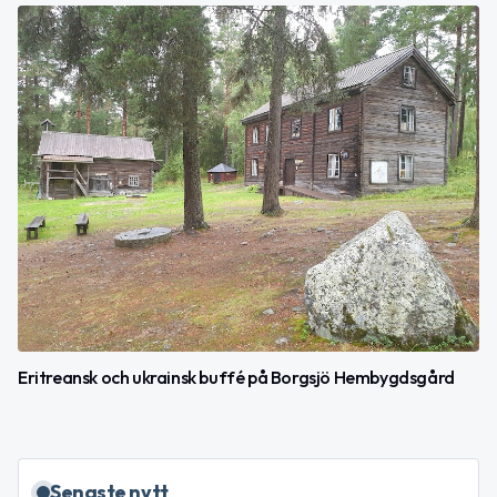
Eritreansk och ukrainsk buffé på Borgsjö Hembygdsgård
Senaste nytt