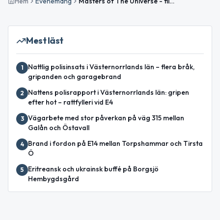
Hem
Evenemang
Masters of The Universe - filmvisning i Ånge
Mest läst
Nattlig polisinsats i Västernorrlands län – flera bråk,
1
gripanden och garagebrand
Nattens polisrapport i Västernorrlands län: gripen
2
efter hot – rattfylleri vid E4
Vägarbete med stor påverkan på väg 315 mellan
3
Galån och Östavall
Brand i fordon på E14 mellan Torpshammar och Tirsta
4
Ö
Eritreansk och ukrainsk buffé på Borgsjö
5
Hembygdsgård