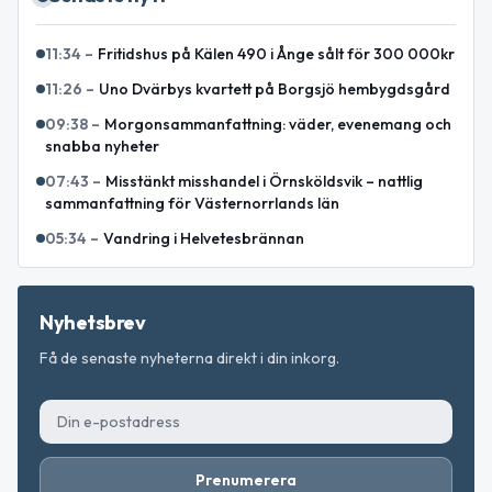
11:34
–
Fritidshus på Kälen 490 i Ånge sålt för 300 000kr
11:26
–
Uno Dvärbys kvartett på Borgsjö hembygdsgård
09:38
–
Morgonsammanfattning: väder, evenemang och
snabba nyheter
07:43
–
Misstänkt misshandel i Örnsköldsvik – nattlig
sammanfattning för Västernorrlands län
05:34
–
Vandring i Helvetesbrännan
Nyhetsbrev
Få de senaste nyheterna direkt i din inkorg.
Prenumerera