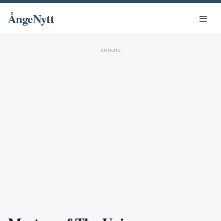
ÅngeNytt
ANNONS