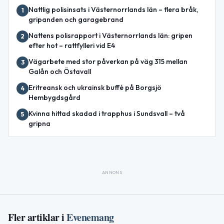
Nattlig polisinsats i Västernorrlands län – flera bråk,
1
gripanden och garagebrand
Nattens polisrapport i Västernorrlands län: gripen
2
efter hot – rattfylleri vid E4
Vägarbete med stor påverkan på väg 315 mellan
3
Galån och Östavall
Eritreansk och ukrainsk buffé på Borgsjö
4
Hembygdsgård
Kvinna hittad skadad i trapphus i Sundsvall – två
5
gripna
ANNONS
Fler artiklar i
Evenemang