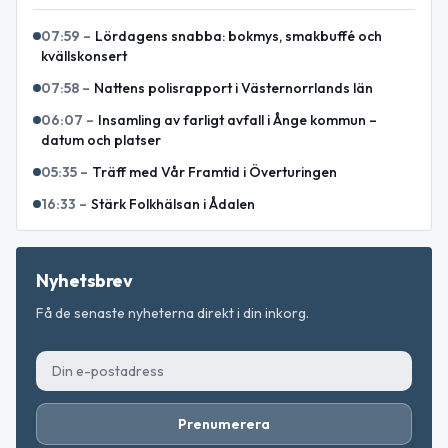
07:59
–
Lördagens snabba: bokmys, smakbuffé och
kvällskonsert
07:58
–
Nattens polisrapport i Västernorrlands län
06:07
–
Insamling av farligt avfall i Ånge kommun –
datum och platser
05:35
–
Träff med Vår Framtid i Överturingen
16:33
–
Stärk Folkhälsan i Ådalen
Nyhetsbrev
Få de senaste nyheterna direkt i din inkorg.
Prenumerera