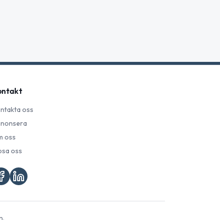
ontakt
ntakta oss
nonsera
 oss
psa oss
n.