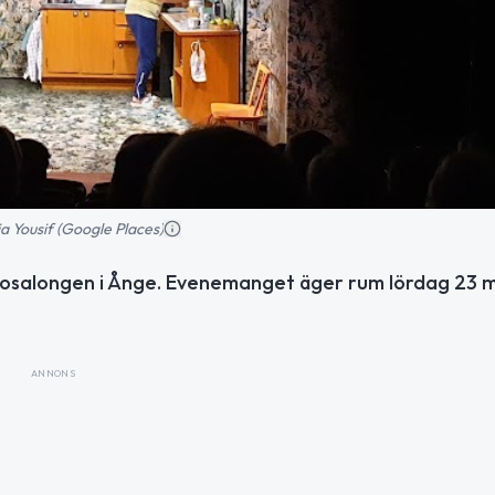
a Yousif (Google Places)
 i biosalongen i Ånge. Evenemanget äger rum lördag 23 
ANNONS