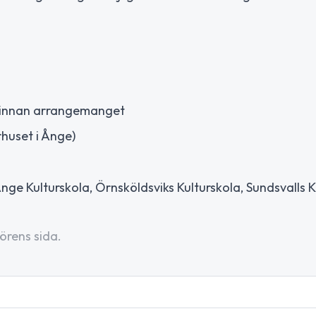
x innan arrangemanget
huset i Ånge)
ge Kulturskola, Örnsköldsviks Kulturskola, Sundsvalls K
örens sida.