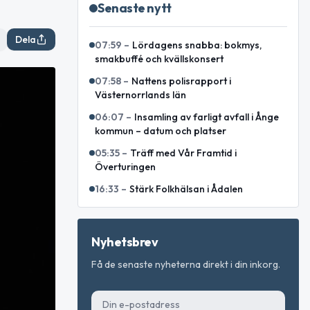
Senaste nytt
Dela
07:59
–
Lördagens snabba: bokmys,
smakbuffé och kvällskonsert
07:58
–
Nattens polisrapport i
Västernorrlands län
06:07
–
Insamling av farligt avfall i Ånge
kommun – datum och platser
05:35
–
Träff med Vår Framtid i
Överturingen
16:33
–
Stärk Folkhälsan i Ådalen
Nyhetsbrev
Få de senaste nyheterna direkt i din inkorg.