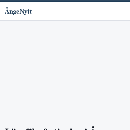
ÅngeNytt