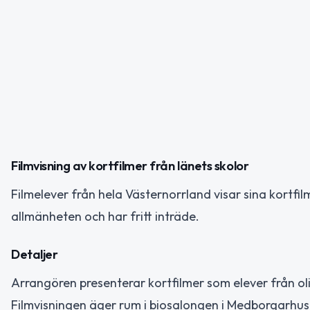
Filmvisning av kortfilmer från länets skolor
Filmelever från hela Västernorrland visar sina kortf
allmänheten och har fritt inträde.
Detaljer
Arrangören presenterar kortfilmer som elever från oli
Filmvisningen äger rum i biosalongen i Medborgarhus