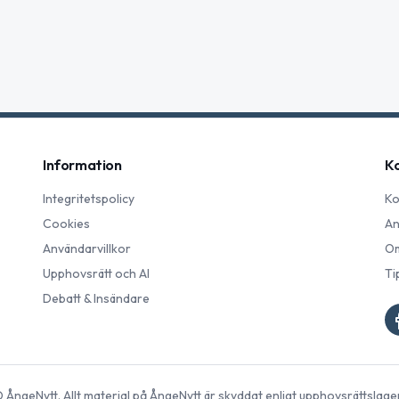
Information
K
Integritetspolicy
Ko
Cookies
An
Användarvillkor
Om
Upphovsrätt och AI
Ti
Debatt & Insändare
©
ÅngeNytt
. Allt material på
ÅngeNytt
är skyddat enligt upphovsrättslage