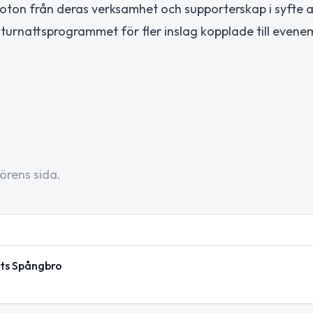
ton från deras verksamhet och supporterskap i syfte a
lturnattsprogrammet för fler inslag kopplade till even
örens sida.
ats Spångbro