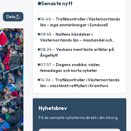
Senaste nytt
Dela
14:40
–
Trafikkontroller i Västernorrlands
län – inga anmärkningar i Sundsvall
08:45
–
Nattens händelser i
Västernorrlands län – misshandel och
bilbrand bland rapporterade ärenden
08:24
–
Veckans mest lästa artiklar på
ÅngeNytt
07:57
–
Dagens snabba: väder,
temadagar och korta nyheter
14:36
–
Trafikkontroller i Västernorrlands
län – misstänkt rattfylleri i Kramfors
Nyhetsbrev
Få de senaste nyheterna direkt i din inkorg.