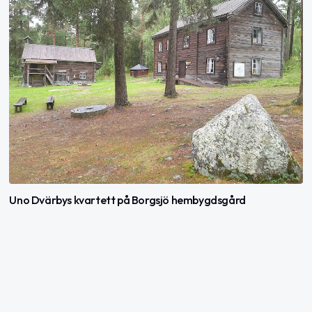
Uno Dvärbys kvartett på Borgsjö hembygdsgård