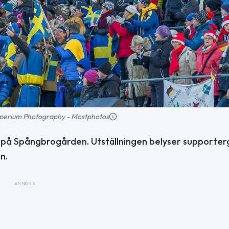
amperium Photography - Mostphotos
s på Spångbrogården. Utställningen belyser supporte
n.
ANNONS