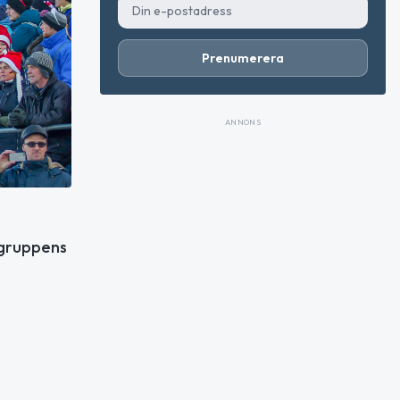
Prenumerera
ANNONS
rgruppens