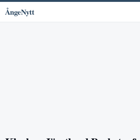
ÅngeNytt