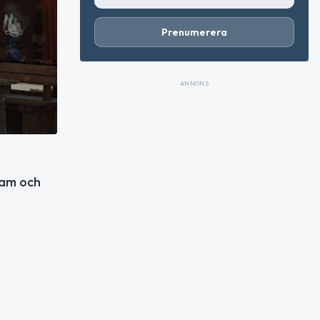
Prenumerera
ANNONS
ram och