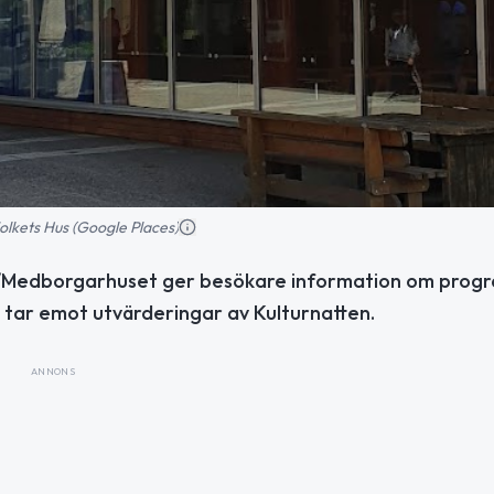
olkets Hus (Google Places)
/Medborgarhuset ger besökare information om prog
tar emot utvärderingar av Kulturnatten.
ANNONS