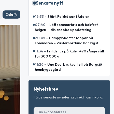
Senaste nytt
Dela
16:33
–
Stärk Folkhälsan i Ådalen
07:40
–
Lätt sommarbris och bokfest i
helgen — din snabba uppdatering
20:05
–
Campylobacter toppar på
sommaren – Västernorrland har lägst
incidens enligt sammanställning
11:34
–
Fritidshus på Kälen 490 i Ånge sålt
för 300 000kr
11:26
–
Uno Dvärbys kvartett på Borgsjö
hembygdsgård
Nyhetsbrev
Få de senaste nyheterna direkt i din inkorg.