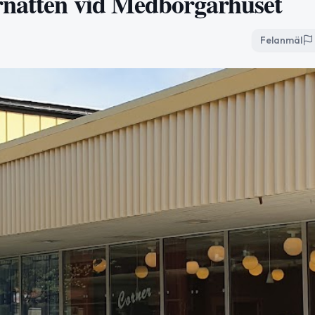
rnatten vid Medborgarhuset
Felanmäl