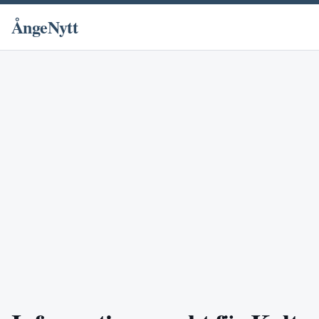
ÅngeNytt