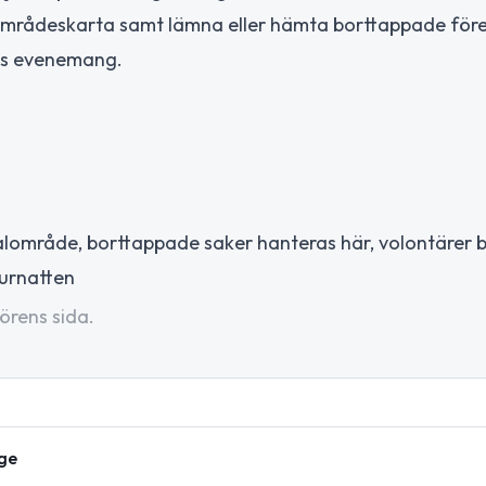
områdeskarta samt lämna eller hämta borttappade för
ets evenemang.
lområde, borttappade saker hanteras här, volontärer
turnatten
örens sida.
nge