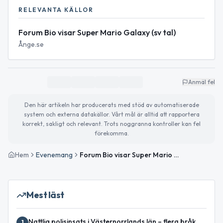
RELEVANTA KÄLLOR
Forum Bio visar Super Mario Galaxy (sv tal)
Ånge.se
Anmäl fel
Den här artikeln har producerats med stöd av automatiserade
system och externa datakällor. Vårt mål är alltid att rapportera
korrekt, sakligt och relevant. Trots noggranna kontroller kan fel
förekomma.
Hem
Evenemang
Forum Bio visar Super Mario Galaxy
Mest läst
Nattlig polisinsats i Västernorrlands län – flera bråk,
1