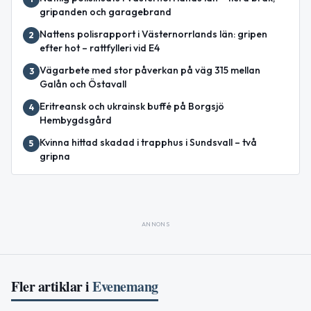
gripanden och garagebrand
Nattens polisrapport i Västernorrlands län: gripen
2
efter hot – rattfylleri vid E4
Vägarbete med stor påverkan på väg 315 mellan
3
Galån och Östavall
Eritreansk och ukrainsk buffé på Borgsjö
4
Hembygdsgård
Kvinna hittad skadad i trapphus i Sundsvall – två
5
gripna
ANNONS
Fler artiklar i
Evenemang