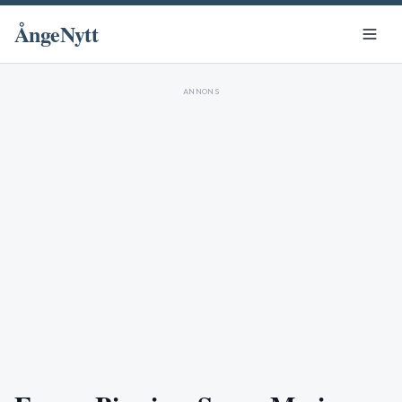
ÅngeNytt
ANNONS