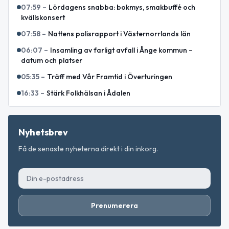
07:59
–
Lördagens snabba: bokmys, smakbuffé och
kvällskonsert
07:58
–
Nattens polisrapport i Västernorrlands län
06:07
–
Insamling av farligt avfall i Ånge kommun –
datum och platser
05:35
–
Träff med Vår Framtid i Överturingen
16:33
–
Stärk Folkhälsan i Ådalen
Nyhetsbrev
Få de senaste nyheterna direkt i din inkorg.
Prenumerera