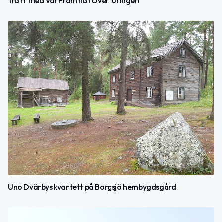
Träff med Vår Framtid i Överturingen
Uno Dvärbys kvartett på Borgsjö hembygdsgård