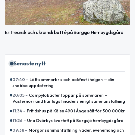
Eritreansk och ukrainsk buffé på Borgsjö Hembygdsgård
Senaste nytt
07:40
–
Lätt sommarbris och bokfest i helgen — din
snabba uppdatering
20:05
–
Campylobacter toppar på sommaren –
Västernorrland har lägst incidens enligt sammanställning
11:34
–
Fritidshus på Kälen 490 i Ånge sålt för 300 000kr
11:26
–
Uno Dvärbys kvartett på Borgsjö hembygdsgård
09:38
–
Morgonsammanfattning: väder, evenemang och