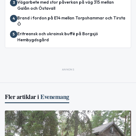
Vägarbete med stor påverkan på väg 315 mellan
3
Galån och Östavall
Brand i fordon på E14 mellan Torpshammar och Tirsta
4
Ö
Eritreansk och ukrainsk buffé på Borgsjö
5
Hembygdsgård
ANNONS
Fler artiklar i
Evenemang