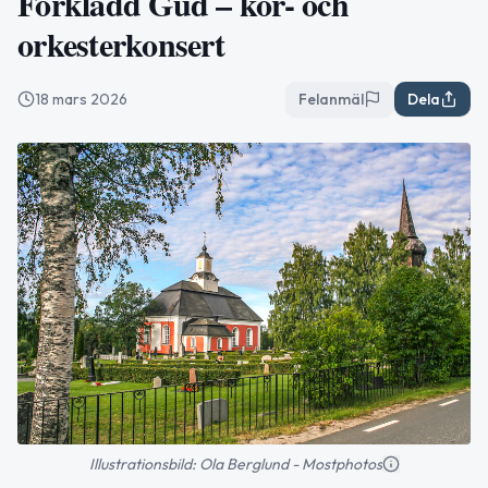
Förklädd Gud – kör- och
orkesterkonsert
18 mars 2026
Felanmäl
Dela
Illustrationsbild: Ola Berglund - Mostphotos