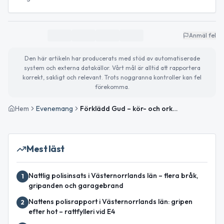
Anmäl fel
Den här artikeln har producerats med stöd av automatiserade
system och externa datakällor. Vårt mål är alltid att rapportera
korrekt, sakligt och relevant. Trots noggranna kontroller kan fel
förekomma.
Hem
Evenemang
Förklädd Gud – kör- och orkesterkonsert
Mest läst
Nattlig polisinsats i Västernorrlands län – flera bråk,
1
gripanden och garagebrand
Nattens polisrapport i Västernorrlands län: gripen
2
efter hot – rattfylleri vid E4