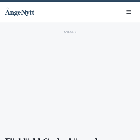
ÅngeNytt
ANNONS