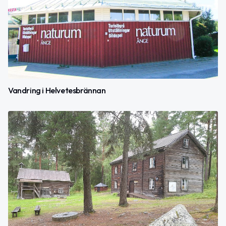
Vandring i Helvetesbrännan