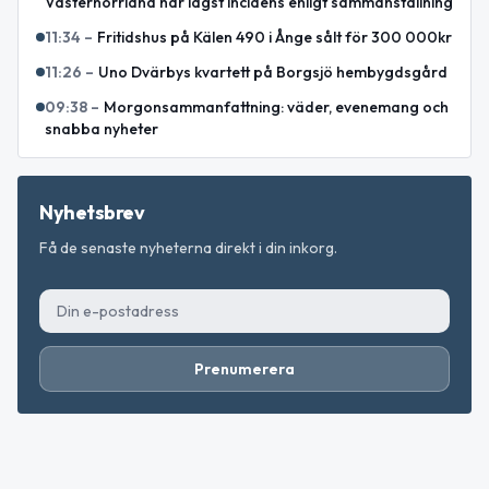
Västernorrland har lägst incidens enligt sammanställning
11:34
–
Fritidshus på Kälen 490 i Ånge sålt för 300 000kr
11:26
–
Uno Dvärbys kvartett på Borgsjö hembygdsgård
09:38
–
Morgonsammanfattning: väder, evenemang och
snabba nyheter
Nyhetsbrev
Få de senaste nyheterna direkt i din inkorg.
Prenumerera