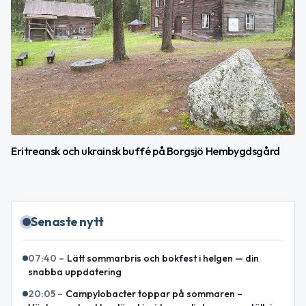
Eritreansk och ukrainsk buffé på Borgsjö Hembygdsgård
Senaste nytt
07:40
–
Lätt sommarbris och bokfest i helgen — din
snabba uppdatering
20:05
–
Campylobacter toppar på sommaren –