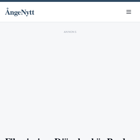
ÅngeNytt
ANNONS