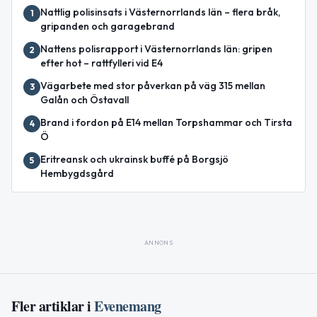
Nattlig polisinsats i Västernorrlands län – flera bråk,
1
gripanden och garagebrand
Nattens polisrapport i Västernorrlands län: gripen
2
efter hot – rattfylleri vid E4
Vägarbete med stor påverkan på väg 315 mellan
3
Galån och Östavall
Brand i fordon på E14 mellan Torpshammar och Tirsta
4
Ö
Eritreansk och ukrainsk buffé på Borgsjö
5
Hembygdsgård
ANNONS
Fler artiklar i
Evenemang