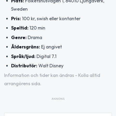
Plats:
Folketshusvägen 1, 84010 Ljungaverk,
Sweden
Pris:
100 kr, swish eller kontanter
Speltid:
120 min
Genre:
Drama
Åldersgräns:
Ej angivet
Språk/ljud:
Digital 7.1
Distributör:
Walt Disney
Information och tider kan ändras - Kolla alltid
arrangörens sida.
ANNONS