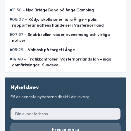
11:50
–
Nya Bridge Band på Ånge Camping
08:07
–
Rådjurskollisioner nära Ånge – polis
rapporterar nattens händelser i Västernorrland
07:57
–
Snabbkollen: väder, evenemang och viktiga
notiser
05:29
–
Valfläsk på torget i Ånge
14:40
–
Trafikkontroller i Västernorrlands län – inga
anmärkningar i Sundsvall
Nyhetsbrev
Få de senaste nyheterna direkt i din inkorg.
Prenumerera