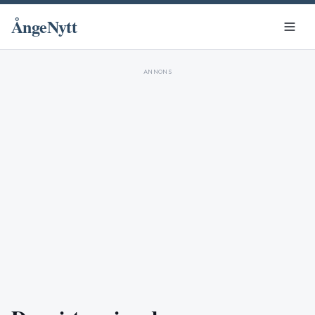
ÅngeNytt
ANNONS