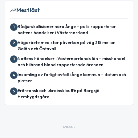
Mest läst
Rådjurskollisioner nära Ånge – polis rapporterar
1
nattens händelser i Västernorrland
Vägarbete med stor påverkan på väg 315 mellan
2
Galån och Östavall
Nattens händelser i Västernorrlands län – misshandel
3
och bilbrand bland rapporterade ärenden
Insamling av farligt avfall i Ånge kommun – datum och
4
platser
Eritreansk och ukrainsk buffé på Borgsjö
5
Hembygdsgård
ANNONS