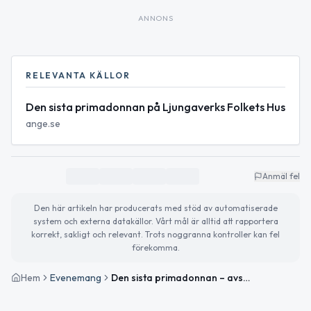
ANNONS
RELEVANTA KÄLLOR
Den sista primadonnan på Ljungaverks Folkets Hus
ange.se
Anmäl fel
Den här artikeln har producerats med stöd av automatiserade
system och externa datakällor. Vårt mål är alltid att rapportera
korrekt, sakligt och relevant. Trots noggranna kontroller kan fel
förekomma.
Hem
Evenemang
Den sista primadonnan – avskedsföreställning med Gisela Nilsson