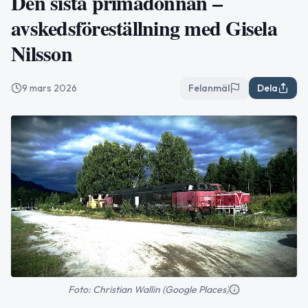
Den sista primadonnan –
avskedsföreställning med Gisela
Nilsson
9 mars 2026
Felanmäl
Dela
Foto: Christian Wallin (Google Places)