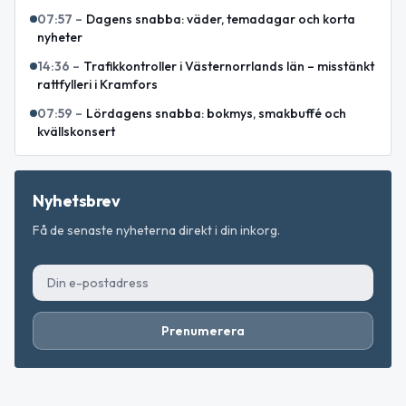
07:57
–
Dagens snabba: väder, temadagar och korta
nyheter
14:36
–
Trafikkontroller i Västernorrlands län – misstänkt
rattfylleri i Kramfors
07:59
–
Lördagens snabba: bokmys, smakbuffé och
kvällskonsert
Nyhetsbrev
Få de senaste nyheterna direkt i din inkorg.
Prenumerera