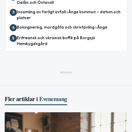
Galån och Östavall
Insamling av farligt avfall i Ånge kommun – datum och
3
platser
Boksignering, mordgåta och skrivtävling i Ånge
4
Eritreansk och ukrainsk buffé på Borgsjö
5
Hembygdsgård
ANNONS
Fler artiklar i
Evenemang