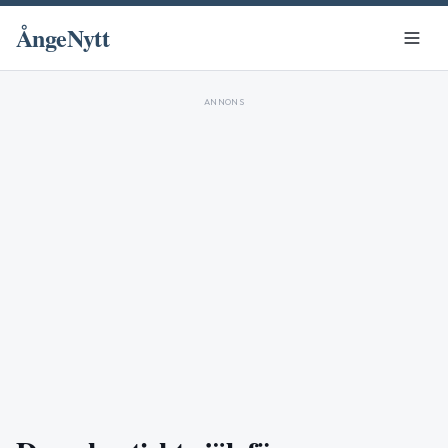
ÅngeNytt
ANNONS