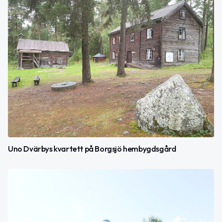
Uno Dvärbys kvartett på Borgsjö hembygdsgård