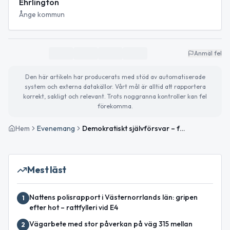
Ehrlington
Ånge kommun
Anmäl fel
Den här artikeln har producerats med stöd av automatiserade
system och externa datakällor. Vårt mål är alltid att rapportera
korrekt, sakligt och relevant. Trots noggranna kontroller kan fel
förekomma.
Hem
Evenemang
Demokratiskt självförsvar – föreläsning med Mikael Ehrlington
Mest läst
Nattens polisrapport i Västernorrlands län: gripen
1
efter hot – rattfylleri vid E4
Vägarbete med stor påverkan på väg 315 mellan
2