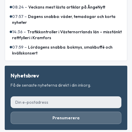
08:24
–
Veckans mest lästa artiklar på ÅngeNytt
07:57
–
Dagens snabba: väder, temadagar och korta
nyheter
14:36
–
Trafikkontroller i Västernorrlands län – misstänkt
rattfylleri i Kramfors
07:59
–
Lördagens snabba: bokmys, smakbuffé och
kvällskonsert
Nyhetsbrev
Få de senaste nyheterna direkt i din inkorg.
Prenumerera