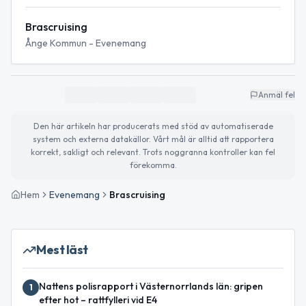
Brascruising
Ånge Kommun - Evenemang
Anmäl fel
Den här artikeln har producerats med stöd av automatiserade
system och externa datakällor. Vårt mål är alltid att rapportera
korrekt, sakligt och relevant. Trots noggranna kontroller kan fel
förekomma.
Hem
Evenemang
Brascruising
Mest läst
Nattens polisrapport i Västernorrlands län: gripen
1
efter hot – rattfylleri vid E4