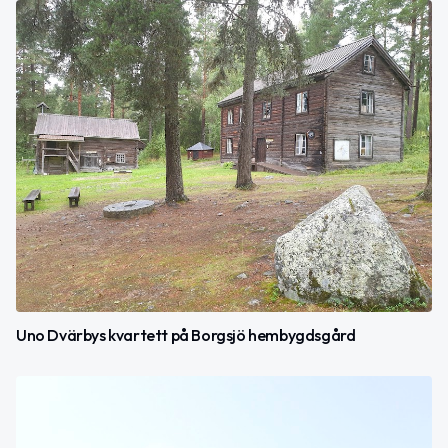
Uno Dvärbys kvartett på Borgsjö hembygdsgård