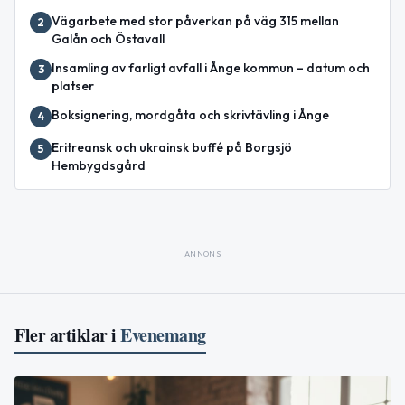
Vägarbete med stor påverkan på väg 315 mellan
2
Galån och Östavall
Insamling av farligt avfall i Ånge kommun – datum och
3
platser
Boksignering, mordgåta och skrivtävling i Ånge
4
Eritreansk och ukrainsk buffé på Borgsjö
5
Hembygdsgård
ANNONS
Fler artiklar i
Evenemang