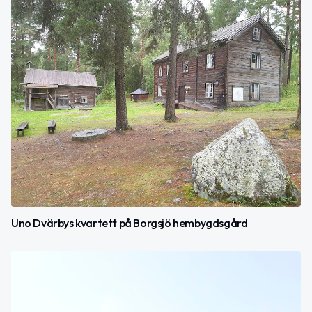
Uno Dvärbys kvartett på Borgsjö hembygdsgård