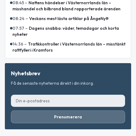
08:45
–
Nattens händelser i Västernorrlands län –
misshandel och bilbrand bland rapporterade ärenden
08:24
–
Veckans mest lästa artiklar på ÅngeNytt
07:57
–
Dagens snabba: väder, temadagar och korta
nyheter
14:36
–
Trafikkontroller i Västernorrlands län – misstänkt
rattfylleri i Kramfors
Nyhetsbrev
Få de senaste nyheterna direkt i din inkorg.
Prenumerera