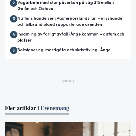
Vägarbete med stor påverkan på väg 315 mellan
2
Galån och Östavall
Nattens händelser i Västernorrlands län – misshandel
3
och bilbrand bland rapporterade ärenden
Insamling av farligt avfall i Ånge kommun – datum och
4
platser
Boksignering, mordgåta och skrivtävling i Ånge
5
ANNONS
Fler artiklar i
Evenemang