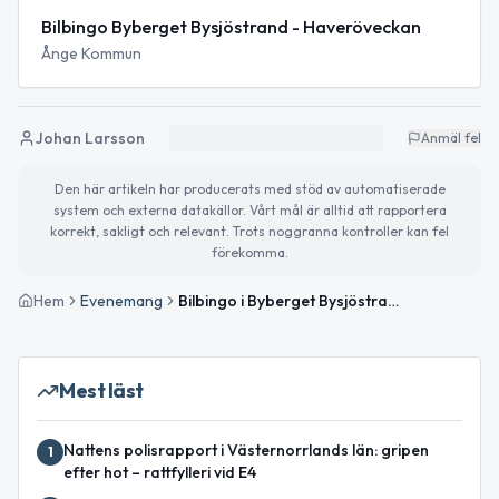
Bilbingo Byberget Bysjöstrand - Haveröveckan
Ånge Kommun
Johan Larsson
Anmäl fel
Den här artikeln har producerats med stöd av automatiserade
system och externa datakällor. Vårt mål är alltid att rapportera
korrekt, sakligt och relevant. Trots noggranna kontroller kan fel
förekomma.
Hem
Evenemang
Bilbingo i Byberget Bysjöstrand
Mest läst
Nattens polisrapport i Västernorrlands län: gripen
1
efter hot – rattfylleri vid E4