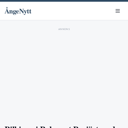
ÅngeNytt
ANNONS