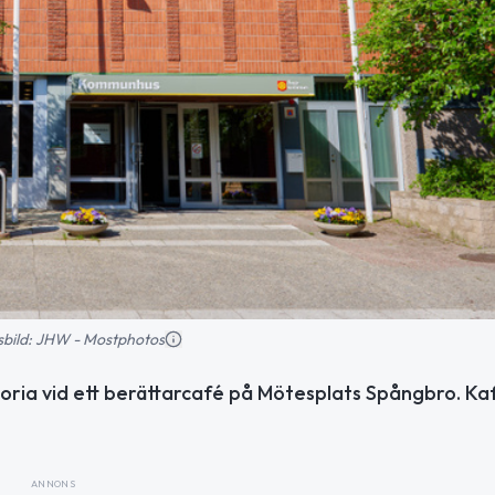
nsbild: JHW - Mostphotos
ria vid ett berättarcafé på Mötesplats Spångbro. Ka
ANNONS