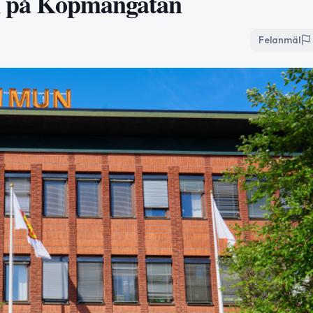
ck på Köpmangatan
Felanmäl