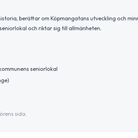
lhistoria, berättar om Köpmangatans utveckling och mi
niorlokal och riktar sig till allmänheten.
kommunens seniorlokal
nge)
örens sida.