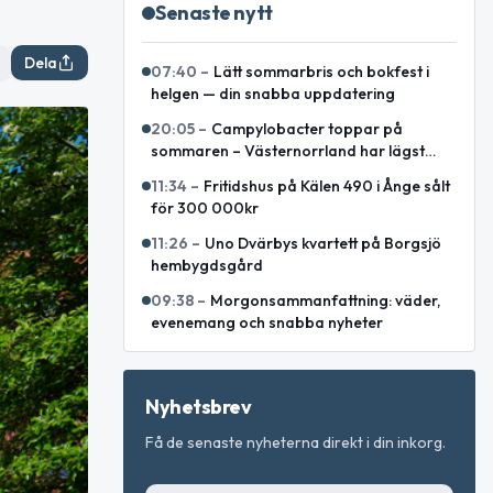
Senaste nytt
Dela
07:40
–
Lätt sommarbris och bokfest i
helgen — din snabba uppdatering
20:05
–
Campylobacter toppar på
sommaren – Västernorrland har lägst
incidens enligt sammanställning
11:34
–
Fritidshus på Kälen 490 i Ånge sålt
för 300 000kr
11:26
–
Uno Dvärbys kvartett på Borgsjö
hembygdsgård
09:38
–
Morgonsammanfattning: väder,
evenemang och snabba nyheter
Nyhetsbrev
Få de senaste nyheterna direkt i din inkorg.