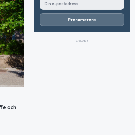
Prenumerera
ANNONS
ffe och