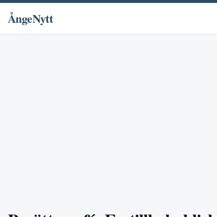
ÅngeNytt