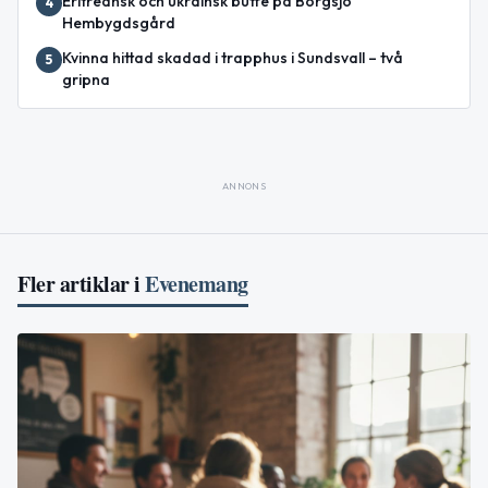
Eritreansk och ukrainsk buffé på Borgsjö
4
Hembygdsgård
Kvinna hittad skadad i trapphus i Sundsvall – två
5
gripna
ANNONS
Fler artiklar i
Evenemang