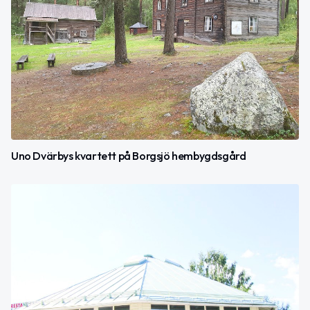
Uno Dvärbys kvartett på Borgsjö hembygdsgård