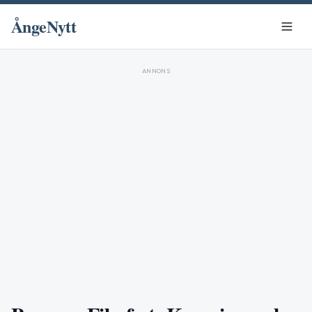
ÅngeNytt
ANNONS