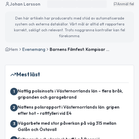
Johan Larsson
Anmäl fel
Den här artikeln har producerats med stöd av automatiserade
system och externa datakällor. Vårt mål är alltid att rapportera
korrekt, sakligt och relevant. Trots noggranna kontroller kan fel
förekomma.
Hem
Evenemang
Barnens Filmfest: Kompisar och fantasi
Mest läst
Nattlig polisinsats i Västernorrlands län – flera bråk,
1
gripanden och garagebrand
Nattens polisrapport i Västernorrlands län: gripen
2
efter hot – rattfylleri vid E4
Vägarbete med stor påverkan på väg 315 mellan
3
Galån och Östavall