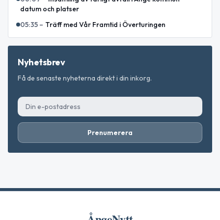
datum och platser
05:35
–
Träff med Vår Framtid i Överturingen
Nyhetsbrev
Få de senaste nyheterna direkt i din inkorg.
Prenumerera
ÅngeNytt