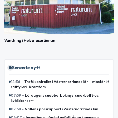
Vandring i Helvetesbrännan
Senaste nytt
14:36
–
Trafikkontroller i Västernorrlands län – misstänkt
rattfylleri i Kramfors
07:59
–
Lördagens snabba: bokmys, smakbuffé och
kvällskonsert
07:58
–
Nattens polisrapport i Västernorrlands län
06:07
–
Insamling av farligt avfall i Ånge kommun –