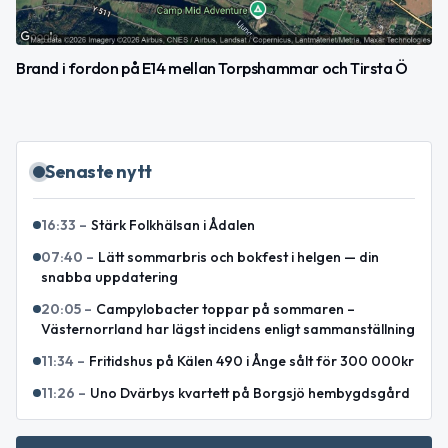
Brand i fordon på E14 mellan Torpshammar och Tirsta Ö
Senaste nytt
16:33
–
Stärk Folkhälsan i Ådalen
07:40
–
Lätt sommarbris och bokfest i helgen — din
snabba uppdatering
20:05
–
Campylobacter toppar på sommaren –
Västernorrland har lägst incidens enligt sammanställning
11:34
–
Fritidshus på Kälen 490 i Ånge sålt för 300 000kr
11:26
–
Uno Dvärbys kvartett på Borgsjö hembygdsgård