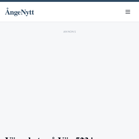
ÅngeNytt
ANNONS