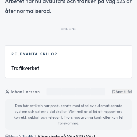
Arbetet har nu avslutats och trafiken på Väg 523 är
åter normaliserad.
ANNONS
RELEVANTA KÄLLOR
Trafikverket
Johan Larsson
Anmäl fel
Den här artikeln har producerats med stöd av automatiserade
system och externa datakällor. Vårt mål är alltid att rapportera
korrekt, sakligt och relevant. Trots noggranna kontroller kan fel
förekomma.
Hem
Trafik
Vägarbete på Väg 523 i Västernorrlands län avslutat