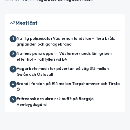
Mest läst
Nattlig polisinsats i Västernorrlands län – flera bråk,
1
gripanden och garagebrand
Nattens polisrapport i Västernorrlands län: gripen
2
efter hot – rattfylleri vid E4
Vägarbete med stor påverkan på väg 315 mellan
3
Galån och Östavall
Brand i fordon på E14 mellan Torpshammar och Tirsta
4
Ö
Eritreansk och ukrainsk buffé på Borgsjö
5
Hembygdsgård