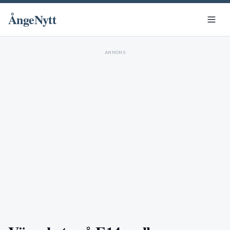
ÅngeNytt
ANNONS