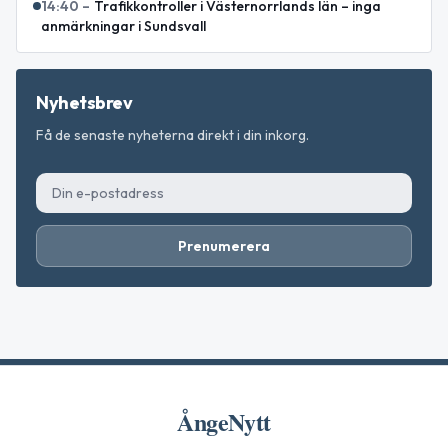
14:40
–
Trafikkontroller i Västernorrlands län – inga
anmärkningar i Sundsvall
Nyhetsbrev
Få de senaste nyheterna direkt i din inkorg.
Prenumerera
ÅngeNytt