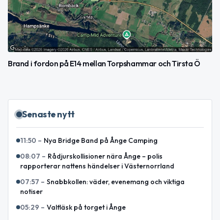
Brand i fordon på E14 mellan Torpshammar och Tirsta Ö
Senaste nytt
11:50
–
Nya Bridge Band på Ånge Camping
08:07
–
Rådjurskollisioner nära Ånge – polis
rapporterar nattens händelser i Västernorrland
07:57
–
Snabbkollen: väder, evenemang och viktiga
notiser
05:29
–
Valfläsk på torget i Ånge