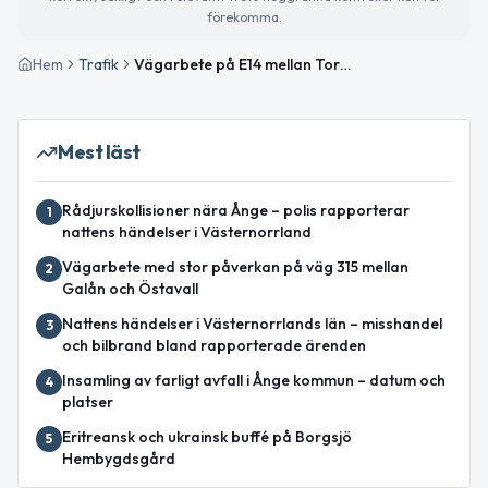
förekomma.
Hem
Trafik
Vägarbete på E14 mellan Torpshammar och Granboda pågår under onsdagen
Mest läst
Rådjurskollisioner nära Ånge – polis rapporterar
1
nattens händelser i Västernorrland
Vägarbete med stor påverkan på väg 315 mellan
2
Galån och Östavall
Nattens händelser i Västernorrlands län – misshandel
3
och bilbrand bland rapporterade ärenden
Insamling av farligt avfall i Ånge kommun – datum och
4
platser
Eritreansk och ukrainsk buffé på Borgsjö
5
Hembygdsgård