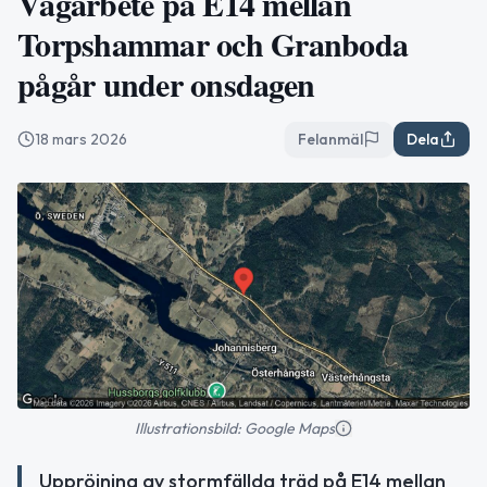
Vägarbete på E14 mellan
Torpshammar och Granboda
pågår under onsdagen
18 mars 2026
Felanmäl
Dela
Illustrationsbild: Google Maps
Uppröjning av stormfällda träd på E14 mellan