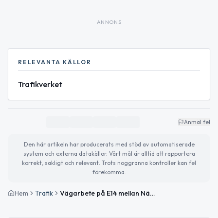
ANNONS
RELEVANTA KÄLLOR
Trafikverket
Anmäl fel
Den här artikeln har producerats med stöd av automatiserade
system och externa datakällor. Vårt mål är alltid att rapportera
korrekt, sakligt och relevant. Trots noggranna kontroller kan fel
förekomma.
Hem
Trafik
Vägarbete på E14 mellan Näset och Borgsjöbyn V påverkar trafiken mot Sundsvall