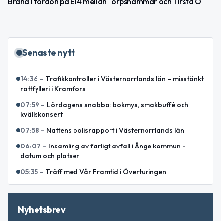
Brand i fordon på E14 mellan Torpshammar och Tirsta Ö
Senaste nytt
14:36
–
Trafikkontroller i Västernorrlands län – misstänkt
rattfylleri i Kramfors
07:59
–
Lördagens snabba: bokmys, smakbuffé och
kvällskonsert
07:58
–
Nattens polisrapport i Västernorrlands län
06:07
–
Insamling av farligt avfall i Ånge kommun –
datum och platser
05:35
–
Träff med Vår Framtid i Överturingen
Nyhetsbrev