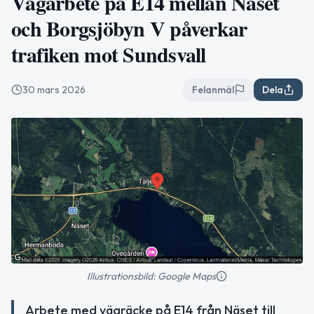
Vägarbete på E14 mellan Näset
och Borgsjöbyn V påverkar
trafiken mot Sundsvall
30 mars 2026
Felanmäl
Dela
Illustrationsbild: Google Maps
Arbete med vägräcke på E14 från Näset till