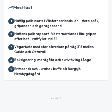
Mest läst
Nattlig polisinsats i Västernorrlands län – flera bråk,
1
gripanden och garagebrand
Nattens polisrapport i Västernorrlands län: gripen
2
efter hot – rattfylleri vid E4
Vägarbete med stor påverkan på väg 315 mellan
3
Galån och Östavall
Boksignering, mordgåta och skrivtävling i Ånge
4
Eritreansk och ukrainsk buffé på Borgsjö
5
Hembygdsgård
ANNONS