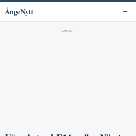
ÅngeNytt
ANNONS