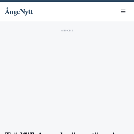
ÅngeNytt
ANNONS