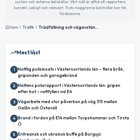
system och externa datakällor. Vårt mål är alltid att rapportera
korrekt, sakligt och relevant. Trots noggranna kontroller kan fel
förekomma.
Hem
Trafik
Trädfällning och vägavstängning på E14 mellan Storboda och Torpshammar
Mest läst
Nattlig polisinsats i Västernorrlands län – flera bråk,
1
gripanden och garagebrand
Nattens polisrapport i Västernorrlands län: gripen
2
efter hot – rattfylleri vid E4
Vägarbete med stor påverkan på väg 315 mellan
3
Galån och Östavall
Brand i fordon på E14 mellan Torpshammar och Tirsta
4
Ö
Eritreansk och ukrainsk buffé på Borgsjö
5