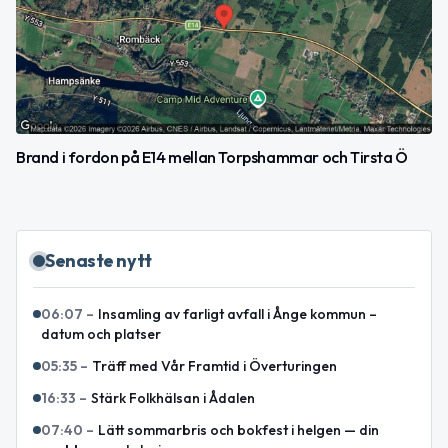
Brand i fordon på E14 mellan Torpshammar och Tirsta Ö
Senaste nytt
06:07
–
Insamling av farligt avfall i Ånge kommun –
datum och platser
05:35
–
Träff med Vår Framtid i Överturingen
16:33
–
Stärk Folkhälsan i Ådalen
07:40
–
Lätt sommarbris och bokfest i helgen — din