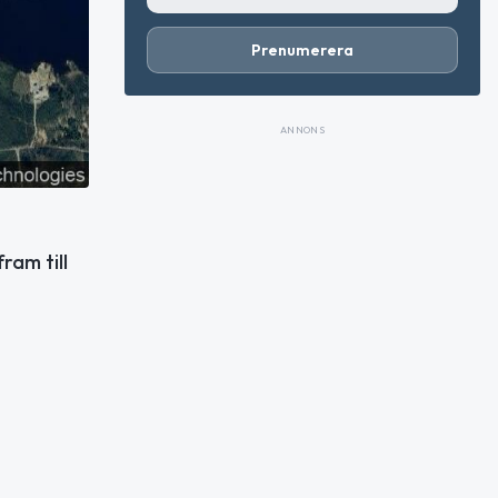
Prenumerera
ANNONS
am till