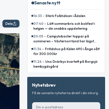
Senaste nytt
16:33
–
Stärk Folkhälsan i Ådalen
Dela
07:40
–
Lätt sommarbris och bokfest i
helgen — din snabba uppdatering
20:05
–
Campylobacter toppar på
sommaren – Västernorrland har lägst
incidens enligt sammanställning
11:34
–
Fritidshus på Kälen 490 i Ånge sålt
för 300 000kr
11:26
–
Uno Dvärbys kvartett på Borgsjö
hembygdsgård
Nyhetsbrev
Få de senaste nyheterna direkt i din inkorg.