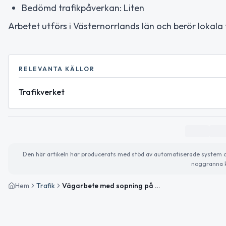
Bedömd trafikpåverkan: Liten
Arbetet utförs i Västernorrlands län och berör lokal
RELEVANTA KÄLLOR
Trafikverket
Den här artikeln har producerats med stöd av automatiserade system och 
noggranna k
Hem
Trafik
Vägarbete med sopning på Väg 83 mellan Östavallssågen och Näset