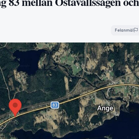
g 83 mellan Östavallssågen och
Felanmäl