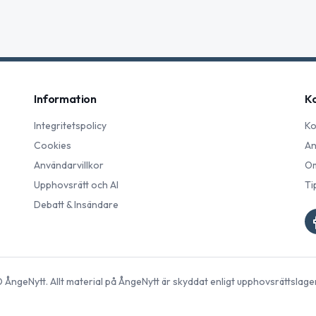
Information
K
Integritetspolicy
Ko
Cookies
An
Användarvillkor
Om
Upphovsrätt och AI
Ti
Debatt & Insändare
©
ÅngeNytt
. Allt material på
ÅngeNytt
är skyddat enligt upphovsrättslage