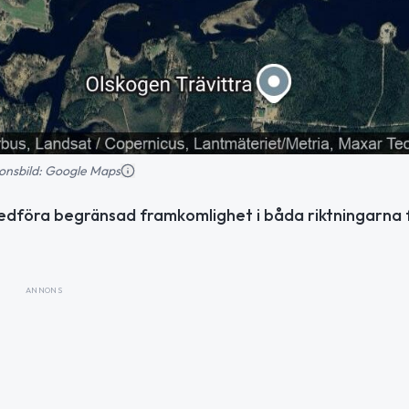
tionsbild: Google Maps
dföra begränsad framkomlighet i båda riktningarna fr
ANNONS