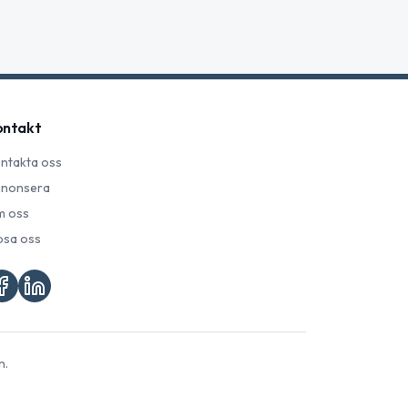
ontakt
ntakta oss
nonsera
 oss
psa oss
n.