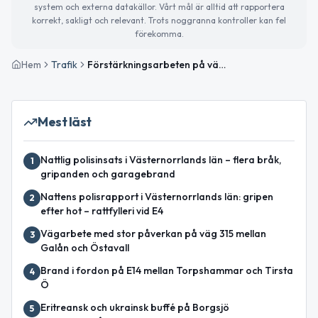
system och externa datakällor. Vårt mål är alltid att rapportera
korrekt, sakligt och relevant. Trots noggranna kontroller kan fel
förekomma.
Hem
Trafik
Förstärkningsarbeten på väg 514 mellan Grundsjön och Julåsen avslutade
Mest läst
Nattlig polisinsats i Västernorrlands län – flera bråk,
1
gripanden och garagebrand
Nattens polisrapport i Västernorrlands län: gripen
2
efter hot – rattfylleri vid E4
Vägarbete med stor påverkan på väg 315 mellan
3
Galån och Östavall
Brand i fordon på E14 mellan Torpshammar och Tirsta
4
Ö
Eritreansk och ukrainsk buffé på Borgsjö
5