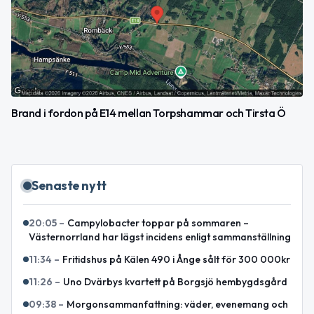
Brand i fordon på E14 mellan Torpshammar och Tirsta Ö
Senaste nytt
20:05
–
Campylobacter toppar på sommaren –
Västernorrland har lägst incidens enligt sammanställning
11:34
–
Fritidshus på Kälen 490 i Ånge sålt för 300 000kr
11:26
–
Uno Dvärbys kvartett på Borgsjö hembygdsgård
09:38
–
Morgonsammanfattning: väder, evenemang och