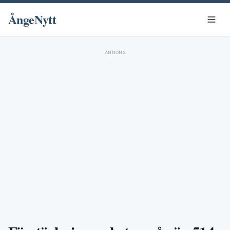
ÅngeNytt
ANNONS