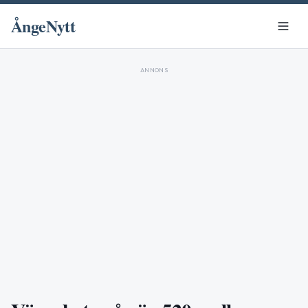
ÅngeNytt
ANNONS