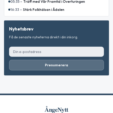
05:35
–
Träff med Vår Framtid i Överturingen
16:33
–
Stärk Folkhälsan i Ådalen
Nyhetsbrev
Få de senaste nyheterna direkt i din inkorg.
Prenumerera
ÅngeNytt