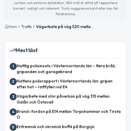
system och externa datakällor. Vårt mål är alltid att rapportera
korrekt, sakligt och relevant. Trots noggranna kontroller kan fel
förekomma.
Hem
Trafik
Vägarbete på väg 520 mellan Johannisberg och Ö S avslutat
Mest läst
Nattlig polisinsats i Västernorrlands län – flera bråk,
1
gripanden och garagebrand
Nattens polisrapport i Västernorrlands län: gripen
2
efter hot – rattfylleri vid E4
Vägarbete med stor påverkan på väg 315 mellan
3
Galån och Östavall
Brand i fordon på E14 mellan Torpshammar och Tirsta
4
Ö
Eritreansk och ukrainsk buffé på Borgsjö
5