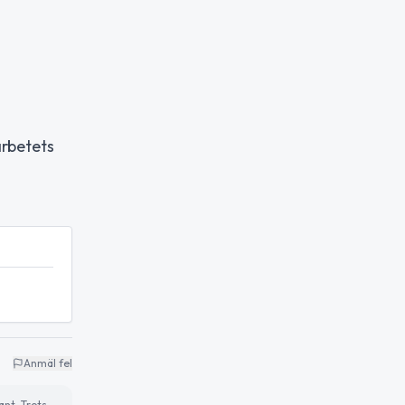
rbetets
Anmäl fel
ant. Trots