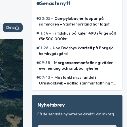
Senaste nytt
20:05
–
Campylobacter toppar på
sommaren – Västernorrland har lägst
Dela
incidens enligt sammanställning
11:34
–
Fritidshus på Kälen 490 i Ånge sålt
för 300 000kr
11:26
–
Uno Dvärbys kvartett på Borgsjö
hembygdsgård
09:38
–
Morgonsammanfattning: väder,
evenemang och snabba nyheter
07:43
–
Misstänkt misshandel i
Örnsköldsvik – nattlig sammanfattning för
Västernorrlands län
Nyhetsbrev
Få de senaste nyheterna direkt i din inkorg.