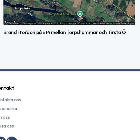
Brand i fordon på E14 mellan Torpshammar och Tirsta Ö
ontakt
ntakta oss
nonsera
 oss
psa oss