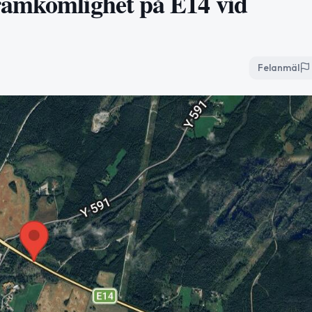
ramkomlighet på E14 vid
Felanmäl