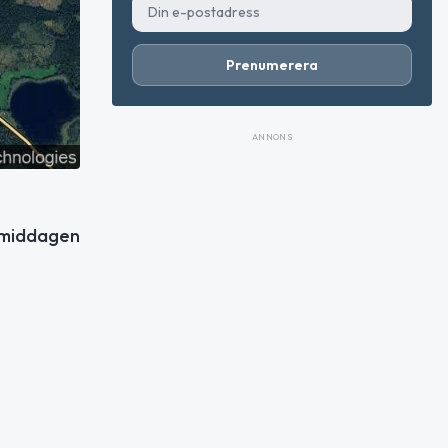
Prenumerera
ANNONS
örmiddagen