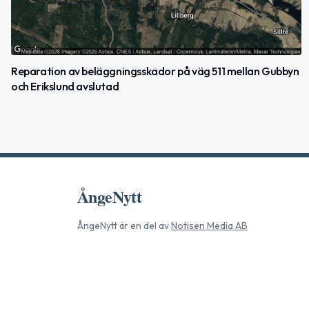
Reparation av beläggningsskador på väg 511 mellan Gubbyn
och Erikslund avslutad
ÅngeNytt
ÅngeNytt
är en del av
Notisen Media AB