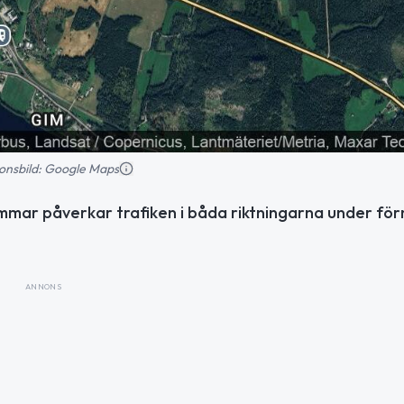
tionsbild: Google Maps
mmar påverkar trafiken i båda riktningarna under f
ANNONS