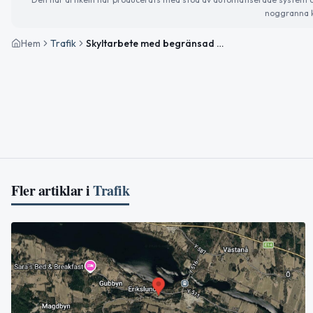
noggranna k
Hem
Trafik
Skyltarbete med begränsad framkomlighet på E14 vid Torpshammar
Fler artiklar i
Trafik