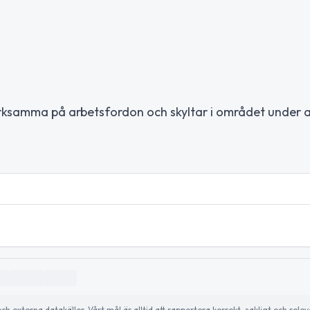
ksamma på arbetsfordon och skyltar i området under a
externa datakällor. Vårt mål är alltid att rapportera korrekt, sakligt och relev