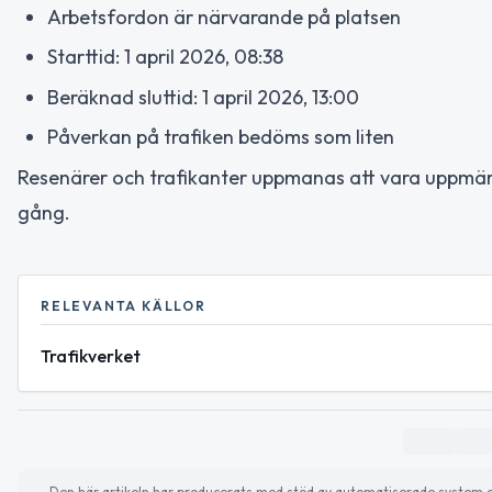
Arbetsfordon är närvarande på platsen
Starttid: 1 april 2026, 08:38
Beräknad sluttid: 1 april 2026, 13:00
Påverkan på trafiken bedöms som liten
Resenärer och trafikanter uppmanas att vara uppmär
gång.
RELEVANTA KÄLLOR
Trafikverket
Den här artikeln har producerats med stöd av automatiserade system och 