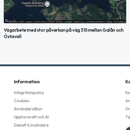
Vägarbete med stor påverkan på väg 315 mellan Galån och
Östavall
Information
K
Integritetspolicy
Ko
Cookies
An
Användarvillkor
Om
Upphovsrätt och AI
Ti
Debatt & Insändare