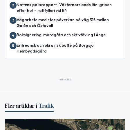
Nattens polisrapport i Västernorrlands län: gripen
2
efter hot – rattfylleri vid E4
Vägarbete med stor påverkan på väg 315 mellan
3
Galån och Östavall
Boksignering, mordgåta och skrivtävling i Ånge
4
Eritreansk och ukrainsk buffé på Borgsjö
5
Hembygdsgård
ANNONS
Fler artiklar i
Trafik