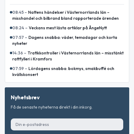
08:45
–
Nattens händelser i Västernorrlands län –
misshandel och bilbrand bland rapporterade ärenden
08:24
–
Veckans mest lästa artiklar på ÅngeNytt
07:57
–
Dagens snabba: väder, temadagar och korta
nyheter
14:36
–
Trafikkontroller i Västernorrlands län – misstänkt
rattfylleri i Kramfors
07:59
–
Lördagens snabba: bokmys, smakbuffé och
kvällskonsert
Nyhetsbrev
Få de senaste nyheterna direkt i din inkorg.