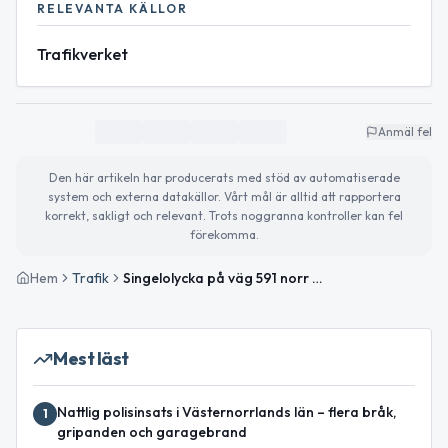
RELEVANTA KÄLLOR
Trafikverket
Anmäl fel
Den här artikeln har producerats med stöd av automatiserade
system och externa datakällor. Vårt mål är alltid att rapportera
korrekt, sakligt och relevant. Trots noggranna kontroller kan fel
förekomma.
Hem
Trafik
Singelolycka på väg 591 norr om Torpshammar påverkar trafiken
Mest läst
Nattlig polisinsats i Västernorrlands län – flera bråk,
1
gripanden och garagebrand