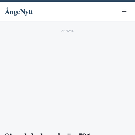
ÅngeNytt
ANNONS