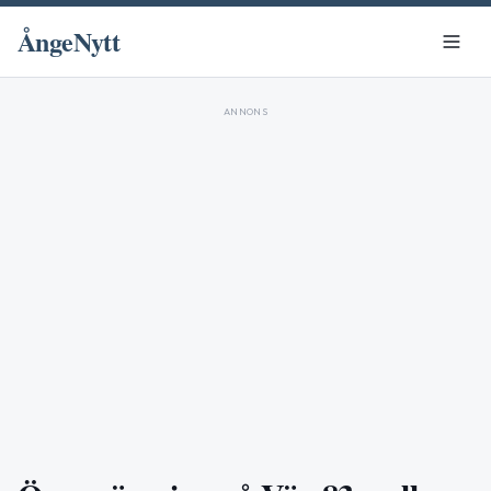
ÅngeNytt
ANNONS