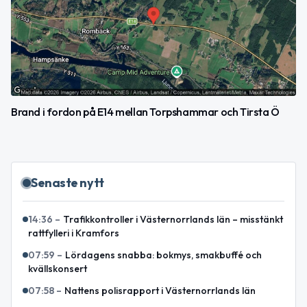
Brand i fordon på E14 mellan Torpshammar och Tirsta Ö
Senaste nytt
14:36
–
Trafikkontroller i Västernorrlands län – misstänkt
rattfylleri i Kramfors
07:59
–
Lördagens snabba: bokmys, smakbuffé och
kvällskonsert
07:58
–
Nattens polisrapport i Västernorrlands län