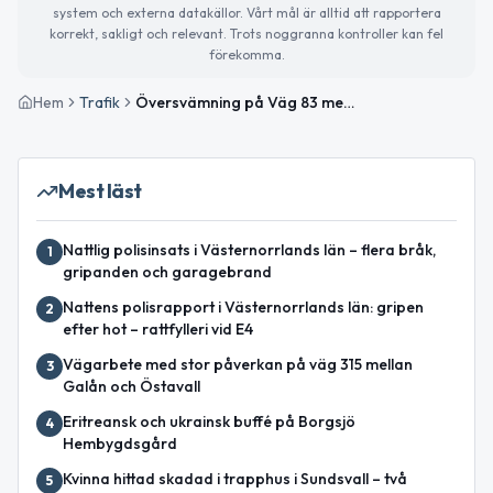
system och externa datakällor. Vårt mål är alltid att rapportera
korrekt, sakligt och relevant. Trots noggranna kontroller kan fel
förekomma.
Hem
Trafik
Översvämning på Väg 83 mellan Ånge och Hallsta påverkar trafiken
Mest läst
Nattlig polisinsats i Västernorrlands län – flera bråk,
1
gripanden och garagebrand
Nattens polisrapport i Västernorrlands län: gripen
2
efter hot – rattfylleri vid E4
Vägarbete med stor påverkan på väg 315 mellan
3
Galån och Östavall
Eritreansk och ukrainsk buffé på Borgsjö
4
Hembygdsgård
Kvinna hittad skadad i trapphus i Sundsvall – två
5