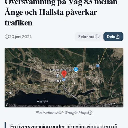
Översvämning på Väg 83 mellan
Ånge och Hallsta påverkar
trafiken
20 juni 2026
Felanmäl
Dela
Illustrationsbild: Google Maps
En översvämning under järnvägsviadukten på