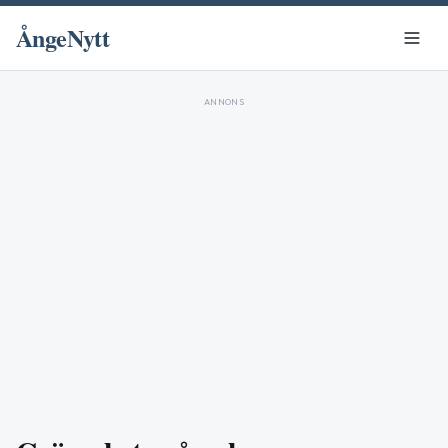
ÅngeNytt
ANNONS