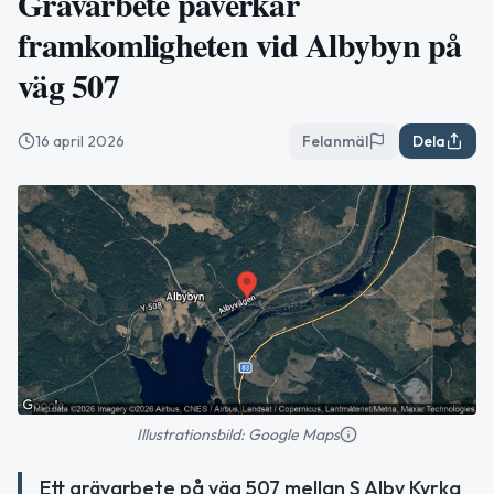
Grävarbete påverkar
framkomligheten vid Albybyn på
väg 507
16 april 2026
Felanmäl
Dela
Illustrationsbild: Google Maps
Ett grävarbete på väg 507 mellan S Alby Kyrka