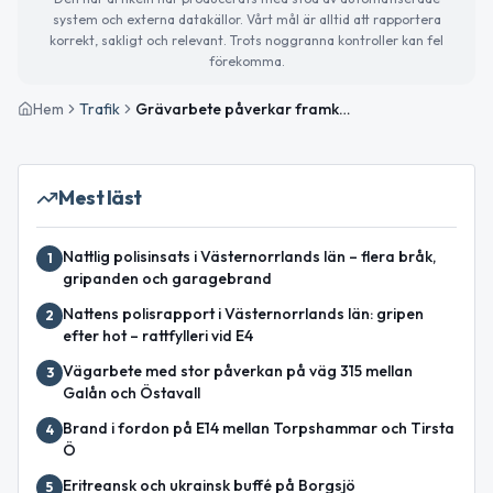
system och externa datakällor. Vårt mål är alltid att rapportera
korrekt, sakligt och relevant. Trots noggranna kontroller kan fel
förekomma.
Hem
Trafik
Grävarbete påverkar framkomligheten vid Albybyn på väg 507
Mest läst
Nattlig polisinsats i Västernorrlands län – flera bråk,
1
gripanden och garagebrand
Nattens polisrapport i Västernorrlands län: gripen
2
efter hot – rattfylleri vid E4
Vägarbete med stor påverkan på väg 315 mellan
3
Galån och Östavall
Brand i fordon på E14 mellan Torpshammar och Tirsta
4
Ö
Eritreansk och ukrainsk buffé på Borgsjö
5