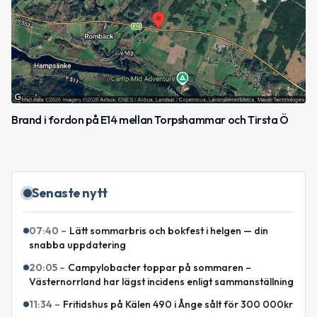
Brand i fordon på E14 mellan Torpshammar och Tirsta Ö
Senaste nytt
07:40
–
Lätt sommarbris och bokfest i helgen — din
snabba uppdatering
20:05
–
Campylobacter toppar på sommaren –
Västernorrland har lägst incidens enligt sammanställning
11:34
–
Fritidshus på Kälen 490 i Ånge sålt för 300 000kr