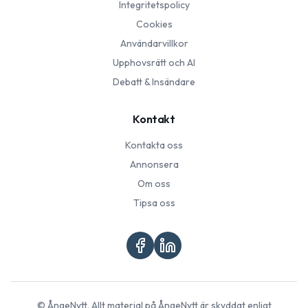
Integritetspolicy
Cookies
Användarvillkor
Upphovsrätt och AI
Debatt & Insändare
Kontakt
Kontakta oss
Annonsera
Om oss
Tipsa oss
©
ÅngeNytt
. Allt material på
ÅngeNytt
är skyddat enligt