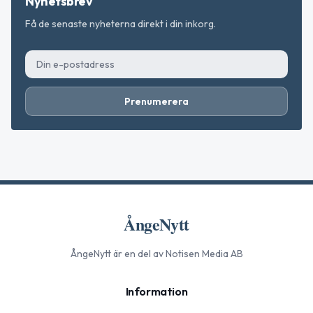
Nyhetsbrev
Få de senaste nyheterna direkt i din inkorg.
Prenumerera
ÅngeNytt
ÅngeNytt
är en del av Notisen Media AB
Information