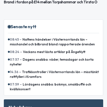
Brand i fordon på E14 mellan Torpshammar och Tirsta Ö
Senaste nytt
08:45
–
Nattens händelser i Västernorrlands län –
misshandel och bilbrand bland rapporterade ärenden
08:24
–
Veckans mest lästa artiklar på ÅngeNytt
07:57
–
Dagens snabba: väder, temadagar och korta
nyheter
14:36
–
Trafikkontroller i Västernorrlands län – misstänkt
rattfylleri i Kramfors
07:59
–
Lördagens snabba: bokmys, smakbuffé och
kvällskonsert