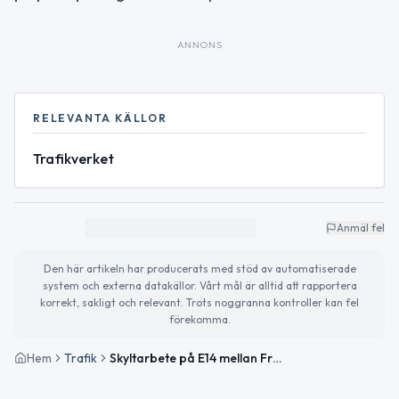
ANNONS
RELEVANTA KÄLLOR
Trafikverket
Anmäl fel
Den här artikeln har producerats med stöd av automatiserade
system och externa datakällor. Vårt mål är alltid att rapportera
korrekt, sakligt och relevant. Trots noggranna kontroller kan fel
förekomma.
Hem
Trafik
Skyltarbete på E14 mellan Fränsta och Fränsta V påverkar trafiken