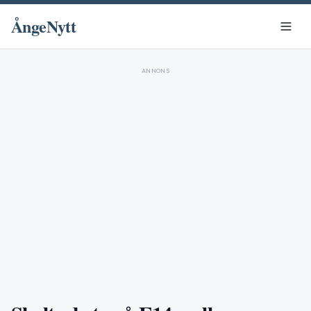
ÅngeNytt
ANNONS