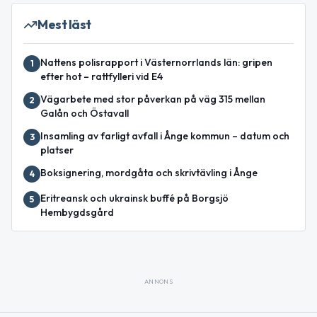
Mest läst
Nattens polisrapport i Västernorrlands län: gripen
1
efter hot – rattfylleri vid E4
Vägarbete med stor påverkan på väg 315 mellan
2
Galån och Östavall
Insamling av farligt avfall i Ånge kommun – datum och
3
platser
Boksignering, mordgåta och skrivtävling i Ånge
4
Eritreansk och ukrainsk buffé på Borgsjö
5
Hembygdsgård
ANNONS