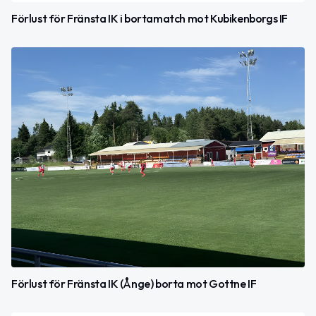
Förlust för Fränsta IK i bortamatch mot Kubikenborgs IF
Förlust för Fränsta IK (Ånge) borta mot Gottne IF