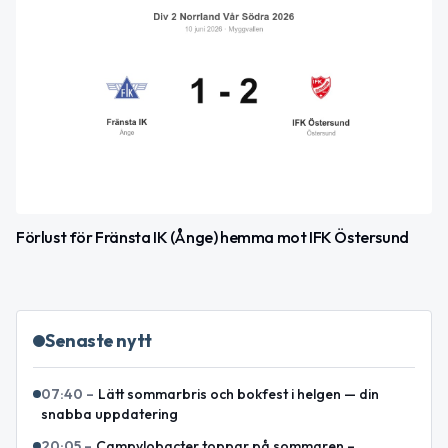
Förlust för Fränsta IK (Ånge) hemma mot IFK Östersund
Senaste nytt
07:40
–
Lätt sommarbris och bokfest i helgen — din
snabba uppdatering
20:05
–
Campylobacter toppar på sommaren –