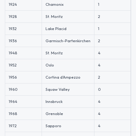
1924
Chamonix
1
1928
St. Moritz
2
1932
Lake Placid
1
1936
Garmisch-Partenkirchen
2
1948
St. Moritz
4
1952
Oslo
4
1956
Cortina d’Ampezzo
2
1960
Squaw Valley
0
1964
Innsbruck
4
1968
Grenoble
4
1972
Sapporo
4