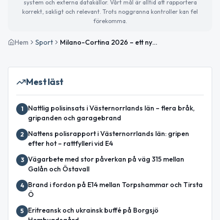
system och externa datakällor. Vårt mål är alltid att rapportera
korrekt, sakligt och relevant. Trots noggranna kontroller kan fel
förekomma.
Hem
Sport
Milano-Cortina 2026 – ett nytt styrkebesked, men hur historiskt var det egentligen?
Mest läst
Nattlig polisinsats i Västernorrlands län – flera bråk,
1
gripanden och garagebrand
Nattens polisrapport i Västernorrlands län: gripen
2
efter hot – rattfylleri vid E4
Vägarbete med stor påverkan på väg 315 mellan
3
Galån och Östavall
Brand i fordon på E14 mellan Torpshammar och Tirsta
4
Ö
Eritreansk och ukrainsk buffé på Borgsjö
5
Hembygdsgård