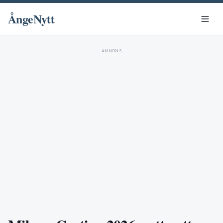
ÅngeNytt
ANNONS