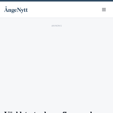
ÅngeNytt
ANNONS