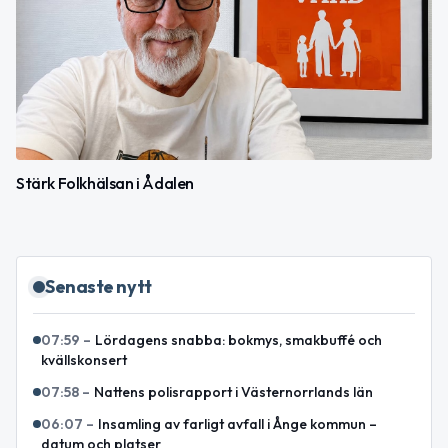
Stärk Folkhälsan i Ådalen
Senaste nytt
07:59
–
Lördagens snabba: bokmys, smakbuffé och
kvällskonsert
07:58
–
Nattens polisrapport i Västernorrlands län
06:07
–
Insamling av farligt avfall i Ånge kommun –
datum och platser