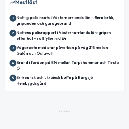
Mest läst
Nattlig polisinsats i Västernorrlands län – flera bråk,
1
gripanden och garagebrand
Nattens polisrapport i Västernorrlands län: gripen
2
efter hot – rattfylleri vid E4
Vägarbete med stor påverkan på väg 315 mellan
3
Galån och Östavall
Brand i fordon på E14 mellan Torpshammar och Tirsta
4
Ö
Eritreansk och ukrainsk buffé på Borgsjö
5
Hembygdsgård
ANNONS