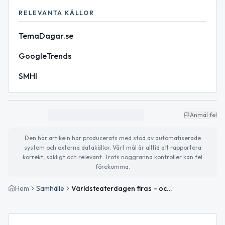
RELEVANTA KÄLLOR
TemaDagar.se
GoogleTrends
SMHI
Anmäl fel
Den här artikeln har producerats med stöd av automatiserade
system och externa datakällor. Vårt mål är alltid att rapportera
korrekt, sakligt och relevant. Trots noggranna kontroller kan fel
förekomma.
Hem
Samhälle
Världsteaterdagen firas – och vårväder i Ånge