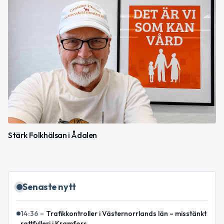
Stärk Folkhälsan i Ådalen
Senaste nytt
14:36
–
Trafikkontroller i Västernorrlands län – misstänkt
rattfylleri i Kramfors