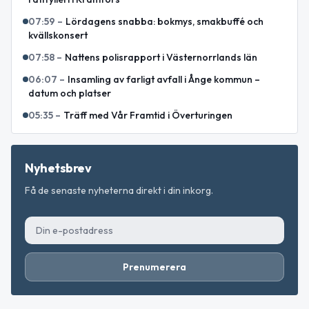
07:59
–
Lördagens snabba: bokmys, smakbuffé och
kvällskonsert
07:58
–
Nattens polisrapport i Västernorrlands län
06:07
–
Insamling av farligt avfall i Ånge kommun –
datum och platser
05:35
–
Träff med Vår Framtid i Överturingen
Nyhetsbrev
Få de senaste nyheterna direkt i din inkorg.
Prenumerera