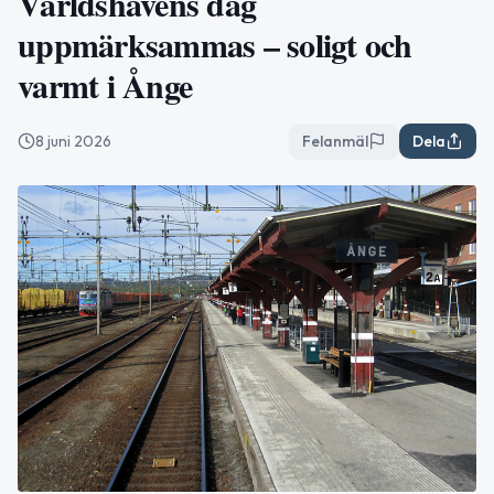
Världshavens dag
uppmärksammas – soligt och
varmt i Ånge
8 juni 2026
Felanmäl
Dela