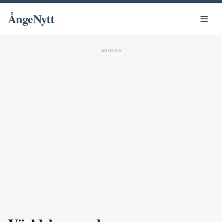
ÅngeNytt
ANNONS