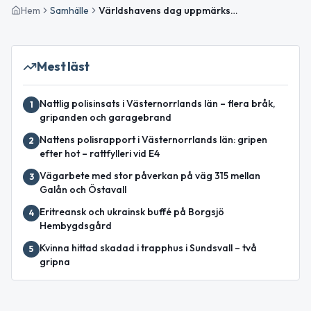
Hem
Samhälle
Världshavens dag uppmärksammas – soligt och varmt i Ånge
Mest läst
Nattlig polisinsats i Västernorrlands län – flera bråk,
1
gripanden och garagebrand
Nattens polisrapport i Västernorrlands län: gripen
2
efter hot – rattfylleri vid E4
Vägarbete med stor påverkan på väg 315 mellan
3
Galån och Östavall
Eritreansk och ukrainsk buffé på Borgsjö
4
Hembygdsgård
Kvinna hittad skadad i trapphus i Sundsvall – två
5
gripna