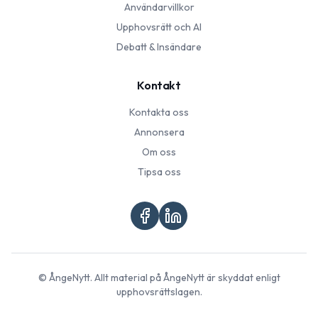
Användarvillkor
Upphovsrätt och AI
Debatt & Insändare
Kontakt
Kontakta oss
Annonsera
Om oss
Tipsa oss
©
ÅngeNytt
. Allt material på
ÅngeNytt
är skyddat enligt
upphovsrättslagen.