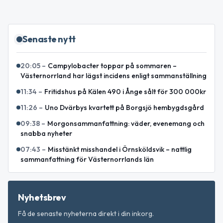
Senaste nytt
20:05
–
Campylobacter toppar på sommaren –
Västernorrland har lägst incidens enligt sammanställning
11:34
–
Fritidshus på Kälen 490 i Ånge sålt för 300 000kr
11:26
–
Uno Dvärbys kvartett på Borgsjö hembygdsgård
09:38
–
Morgonsammanfattning: väder, evenemang och
snabba nyheter
07:43
–
Misstänkt misshandel i Örnsköldsvik – nattlig
sammanfattning för Västernorrlands län
Nyhetsbrev
Få de senaste nyheterna direkt i din inkorg.