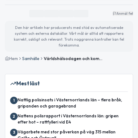
Anmäl fel
Den här artikeln har producerats med stöd av automatiserade
system och externa datakällor. Vårt mål är alltid att rapportera
korrekt, sakligt och relevant. Trots noggranna kontroller kan fel
förekomma.
Hem
Samhälle
Världshälsodagen och kommande evenemang i Ånge
Mest läst
Nattlig polisinsats i Västernorrlands län – flera bråk,
1
gripanden och garagebrand
Nattens polisrapport i Västernorrlands län: gripen
2
efter hot – rattfylleri vid E4
Vägarbete med stor påverkan på väg 315 mellan
3