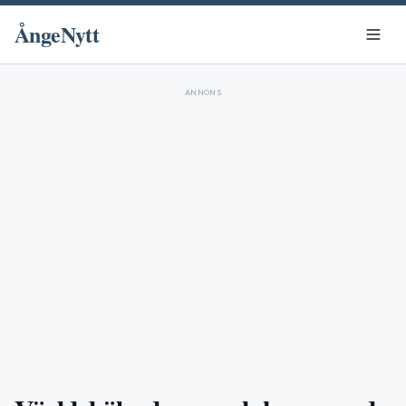
ÅngeNytt
ANNONS