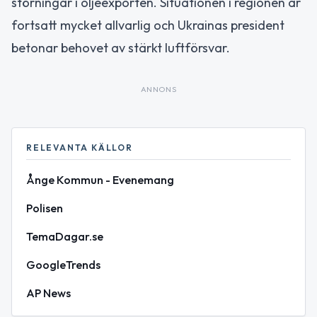
störningar i oljeexporten. Situationen i regionen är
fortsatt mycket allvarlig och Ukrainas president
betonar behovet av stärkt luftförsvar.
ANNONS
RELEVANTA KÄLLOR
Ånge Kommun - Evenemang
Polisen
TemaDagar.se
GoogleTrends
AP News