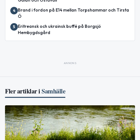
Galån och Östavall
Brand i fordon på E14 mellan Torpshammar och Tirsta
4
Ö
Eritreansk och ukrainsk buffé på Borgsjö
5
Hembygdsgård
ANNONS
Fler artiklar i
Samhälle