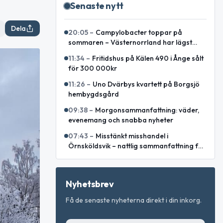
Senaste nytt
Dela
20:05
–
Campylobacter toppar på
sommaren – Västernorrland har lägst
incidens enligt sammanställning
11:34
–
Fritidshus på Kälen 490 i Ånge sålt
för 300 000kr
11:26
–
Uno Dvärbys kvartett på Borgsjö
hembygdsgård
09:38
–
Morgonsammanfattning: väder,
evenemang och snabba nyheter
07:43
–
Misstänkt misshandel i
Örnsköldsvik – nattlig sammanfattning för
Västernorrlands län
Nyhetsbrev
Få de senaste nyheterna direkt i din inkorg.