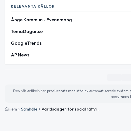
RELEVANTA KÄLLOR
Ånge Kommun - Evenemang
TemaDagar.se
GoogleTrends
AP News
Den här artikeln har producerats med stöd av automatiserade system och 
noggranna k
Hem
Samhälle
Världsdagen för social rättvisa och helgens kulturhändelser