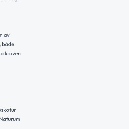
en av
g, både
ka kraven
öskotur
d Naturum