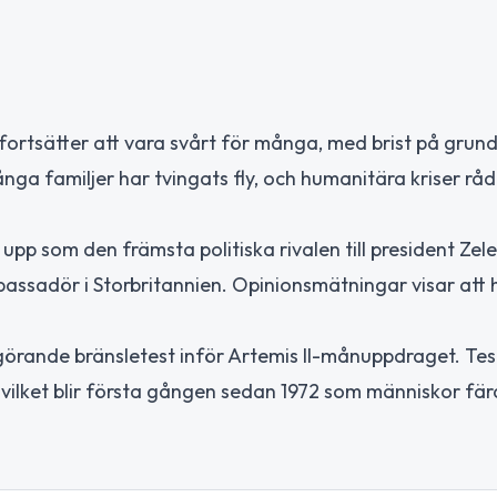
 fortsätter att vara svårt för många, med brist på gru
a familjer har tvingats fly, och humanitära kriser råde
upp som den främsta politiska rivalen till president Zele
bassadör i Storbritannien. Opinionsmätningar visar att 
rande bränsletest inför Artemis II-månuppdraget. Tes
lket blir första gången sedan 1972 som människor färda