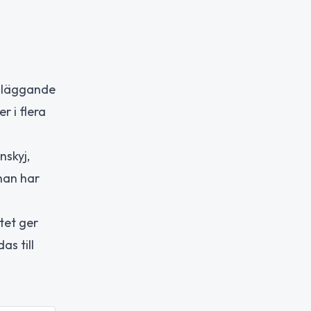
ndläggande
r i flera
nskyj,
han har
tet ger
s till