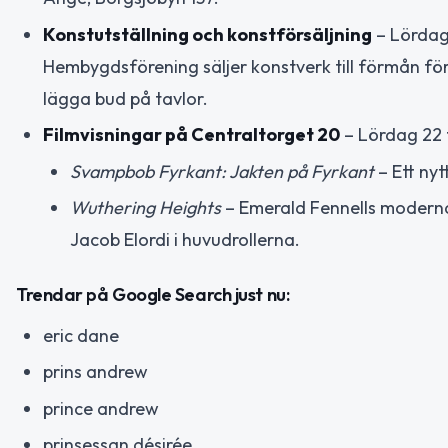
Konstutställning och konstförsäljning
– Lördag
Hembygdsförening säljer konstverk till förmån för
lägga bud på tavlor.
Filmvisningar på Centraltorget 20
– Lördag 22 
Svampbob Fyrkant: Jakten på Fyrkant
– Ett nyt
Wuthering Heights
– Emerald Fennells moderna
Jacob Elordi i huvudrollerna.
Trendar på Google Search just nu:
eric dane
prins andrew
prince andrew
prinsessan désirée