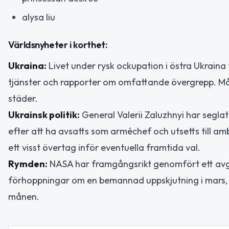
alysa liu
Världsnyheter i korthet:
Ukraina:
Livet under rysk ockupation i östra Ukraina
tjänster och rapporter om omfattande övergrepp. Mång
städer.
Ukrainsk politik:
General Valerii Zaluzhnyi har seglat 
efter att ha avsatts som arméchef och utsetts till am
ett visst övertag inför eventuella framtida val.
Rymden:
NASA har framgångsrikt genomfört ett avgö
förhoppningar om en bemannad uppskjutning i mars, vi
månen.