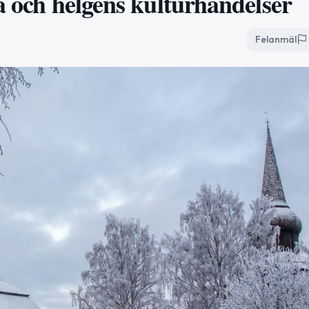
sa och helgens kulturhändelser
Felanmäl