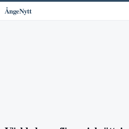
ÅngeNytt