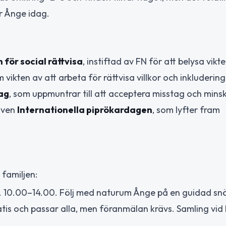
r Ånge idag.
för social rättvisa
, instiftad av FN för att belysa vikt
vikten av att arbeta för rättvisa villkor och inkluderin
ag
, som uppmuntrar till att acceptera misstag och mins
 även
Internationella piprökardagen
, som lyfter fram
 familjen:
l. 10.00–14.00. Följ med naturum Ånge på en guidad sn
atis och passar alla, men föranmälan krävs. Samling vi