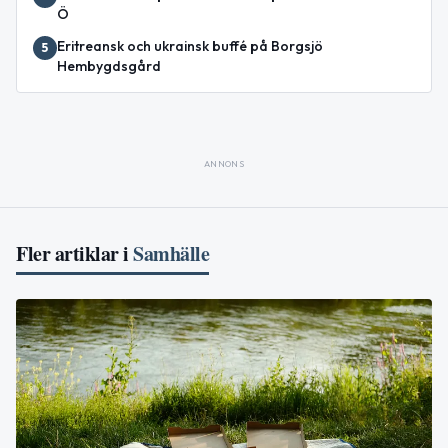
Ö
Eritreansk och ukrainsk buffé på Borgsjö
5
Hembygdsgård
ANNONS
Fler artiklar i
Samhälle