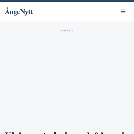
ÅngeNytt
ANNONS