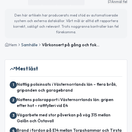
Anmäl fel
Den här artikeln har producerats med stöd av automatiserade
system och externa datakällor. Vårt mål är alltid att rapportera
korrekt, sakligt och relevant. Trots noggranna kontroller kan fel
förekomma.
Hem
Samhälle
Vårkonsert på gång och fokus på mänskliga rättigheter
Mest läst
Nattlig polisinsats i Västernorrlands län – flera bråk,
1
gripanden och garagebrand
Nattens polisrapport i Västernorrlands län: gripen
2
efter hot – rattfylleri vid E4
Vägarbete med stor påverkan på väg 315 mellan
3
Galån och Östavall
Brand i fordon på E14 mellan Torpshammar och Tirsta
4