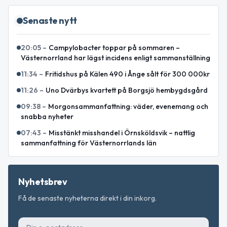
Senaste nytt
20:05
–
Campylobacter toppar på sommaren –
Västernorrland har lägst incidens enligt sammanställning
11:34
–
Fritidshus på Kälen 490 i Ånge sålt för 300 000kr
11:26
–
Uno Dvärbys kvartett på Borgsjö hembygdsgård
09:38
–
Morgonsammanfattning: väder, evenemang och
snabba nyheter
07:43
–
Misstänkt misshandel i Örnsköldsvik – nattlig
sammanfattning för Västernorrlands län
Nyhetsbrev
Få de senaste nyheterna direkt i din inkorg.