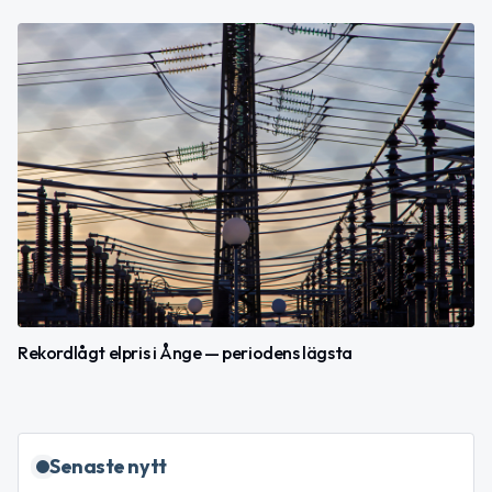
Rekordlågt elpris i Ånge — periodens lägsta
Senaste nytt