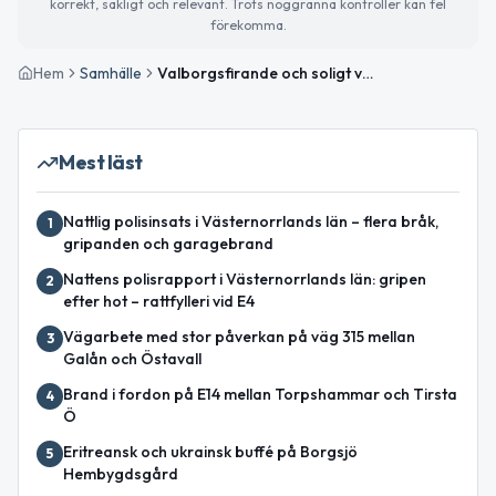
korrekt, sakligt och relevant. Trots noggranna kontroller kan fel
förekomma.
Hem
Samhälle
Valborgsfirande och soligt väder väntar i Ånge
Mest läst
Nattlig polisinsats i Västernorrlands län – flera bråk,
1
gripanden och garagebrand
Nattens polisrapport i Västernorrlands län: gripen
2
efter hot – rattfylleri vid E4
Vägarbete med stor påverkan på väg 315 mellan
3
Galån och Östavall
Brand i fordon på E14 mellan Torpshammar och Tirsta
4
Ö
Eritreansk och ukrainsk buffé på Borgsjö
5
Hembygdsgård