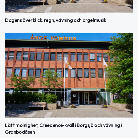
Dagens överblick: regn, vävning och orgelmusik
Lätt molnighet, Creedence‑kväll i Borgsjö och vävning i
Granbodåsen