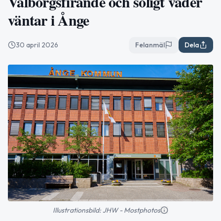
Valborgsfirande och soligt väder
väntar i Ånge
30 april 2026
Felanmäl
Dela
Illustrationsbild: JHW - Mostphotos