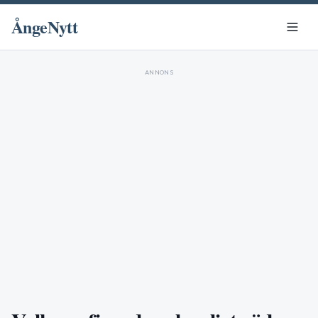
ÅngeNytt
ANNONS