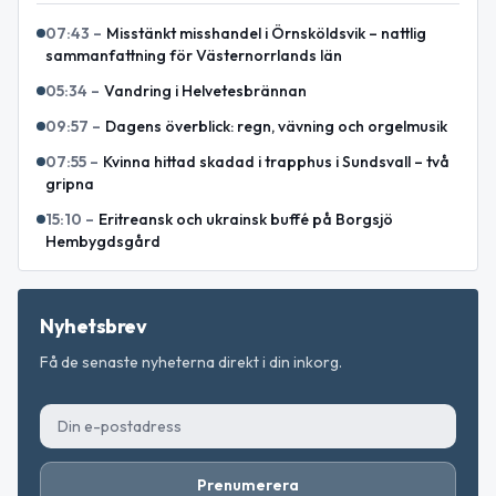
07:43
–
Misstänkt misshandel i Örnsköldsvik – nattlig
sammanfattning för Västernorrlands län
05:34
–
Vandring i Helvetesbrännan
09:57
–
Dagens överblick: regn, vävning och orgelmusik
07:55
–
Kvinna hittad skadad i trapphus i Sundsvall – två
gripna
15:10
–
Eritreansk och ukrainsk buffé på Borgsjö
Hembygdsgård
Nyhetsbrev
Få de senaste nyheterna direkt i din inkorg.
Prenumerera