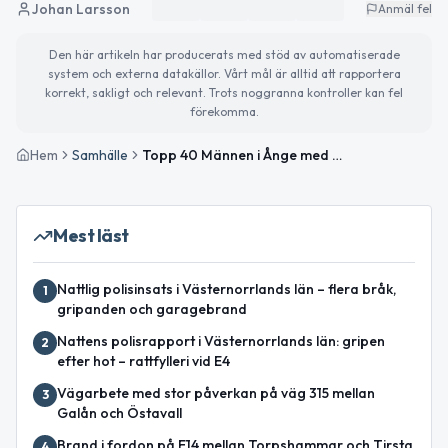
Johan Larsson
Anmäl fel
Den här artikeln har producerats med stöd av automatiserade
system och externa datakällor. Vårt mål är alltid att rapportera
korrekt, sakligt och relevant. Trots noggranna kontroller kan fel
förekomma.
Hem
Samhälle
Topp 40 Männen i Ånge med högst taxerad inkomst
Mest läst
Nattlig polisinsats i Västernorrlands län – flera bråk,
1
gripanden och garagebrand
Nattens polisrapport i Västernorrlands län: gripen
2
efter hot – rattfylleri vid E4
Vägarbete med stor påverkan på väg 315 mellan
3
Galån och Östavall
Brand i fordon på E14 mellan Torpshammar och Tirsta
4