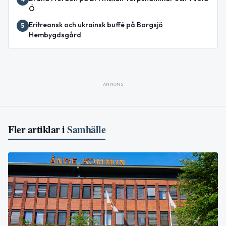
Ö
Eritreansk och ukrainsk buffé på Borgsjö
5
Hembygdsgård
ANNONS
Fler artiklar i
Samhälle