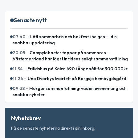
Senaste nytt
07:40
–
Lätt sommarbris och bokfest i helgen — din
snabba uppdatering
20:05
–
Campylobacter toppar på sommaren –
Västernorrland har lägst incidens enligt sammanställning
11:34
–
Fritidshus på Kälen 490 i Ånge sålt för 300 000kr
11:26
–
Uno Dvärbys kvartett på Borgsjö hembygdsgård
09:38
–
Morgonsammanfattning: väder, evenemang och
snabba nyheter
Nyhetsbrev
Få de senaste nyheterna direkt i din inkorg.