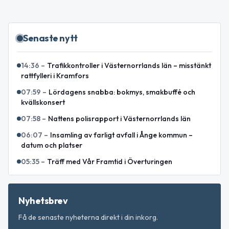
Senaste nytt
14:36
–
Trafikkontroller i Västernorrlands län – misstänkt
rattfylleri i Kramfors
07:59
–
Lördagens snabba: bokmys, smakbuffé och
kvällskonsert
07:58
–
Nattens polisrapport i Västernorrlands län
06:07
–
Insamling av farligt avfall i Ånge kommun –
datum och platser
05:35
–
Träff med Vår Framtid i Överturingen
Nyhetsbrev
Få de senaste nyheterna direkt i din inkorg.