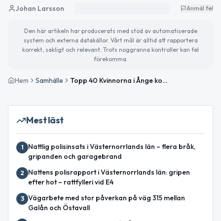
Johan Larsson
Anmäl fel
Den här artikeln har producerats med stöd av automatiserade
system och externa datakällor. Vårt mål är alltid att rapportera
korrekt, sakligt och relevant. Trots noggranna kontroller kan fel
förekomma.
Hem
Samhälle
Topp 40 Kvinnorna i Ånge kommun med högst taxerad inkomst
Mest läst
Nattlig polisinsats i Västernorrlands län – flera bråk,
1
gripanden och garagebrand
Nattens polisrapport i Västernorrlands län: gripen
2
efter hot – rattfylleri vid E4
Vägarbete med stor påverkan på väg 315 mellan
3
Galån och Östavall