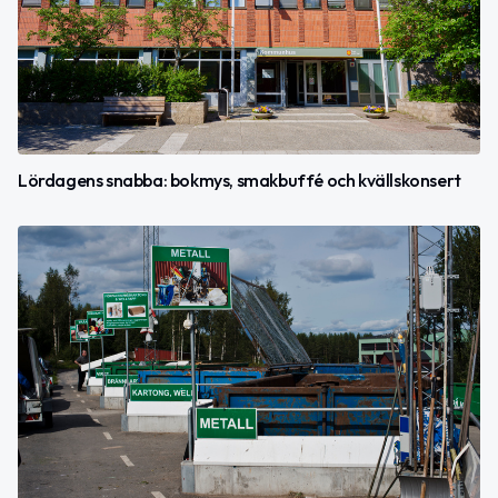
Lördagens snabba: bokmys, smakbuffé och kvällskonsert