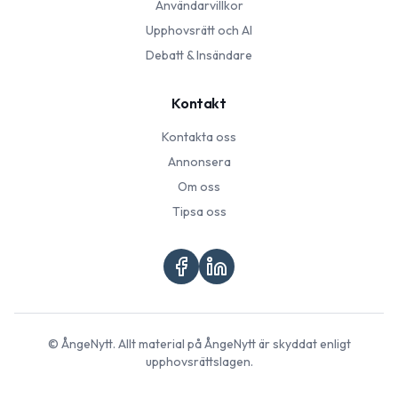
Användarvillkor
Upphovsrätt och AI
Debatt & Insändare
Kontakt
Kontakta oss
Annonsera
Om oss
Tipsa oss
©
ÅngeNytt
. Allt material på
ÅngeNytt
är skyddat enligt
upphovsrättslagen.