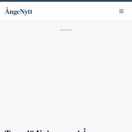
ÅngeNytt
ANNONS