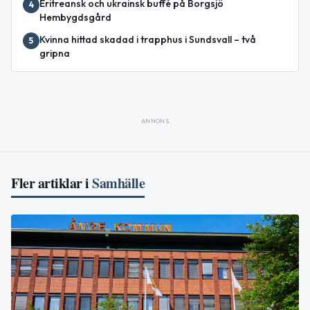
Eritreansk och ukrainsk buffé på Borgsjö
4
Hembygdsgård
Kvinna hittad skadad i trapphus i Sundsvall – två
5
gripna
ANNONS
Fler artiklar i
Samhälle